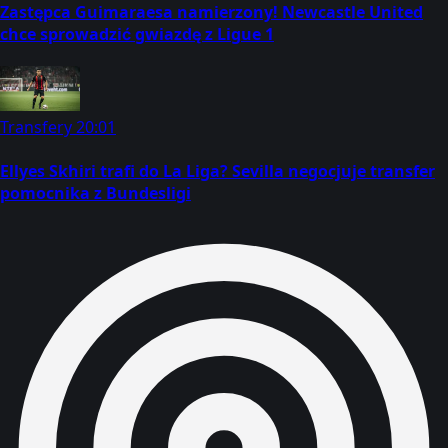
Zastępca Guimaraesa namierzony! Newcastle United
chce sprowadzić gwiazdę z Ligue 1
Transfery
20:01
Ellyes Skhiri trafi do La Liga? Sevilla negocjuje transfer
pomocnika z Bundesligi