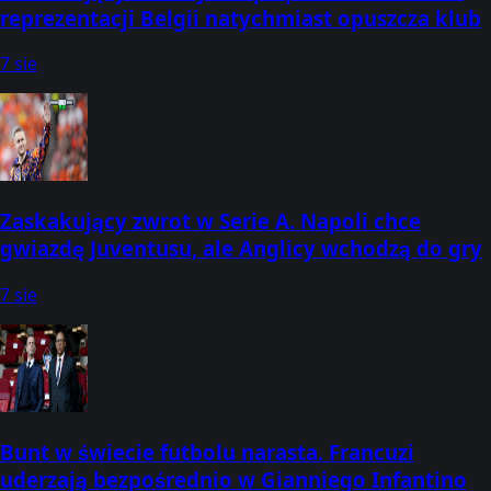
reprezentacji Belgii natychmiast opuszcza klub
7 sie
Zaskakujący zwrot w Serie A. Napoli chce
gwiazdę Juventusu, ale Anglicy wchodzą do gry
7 sie
Bunt w świecie futbolu narasta. Francuzi
uderzają bezpośrednio w Gianniego Infantino