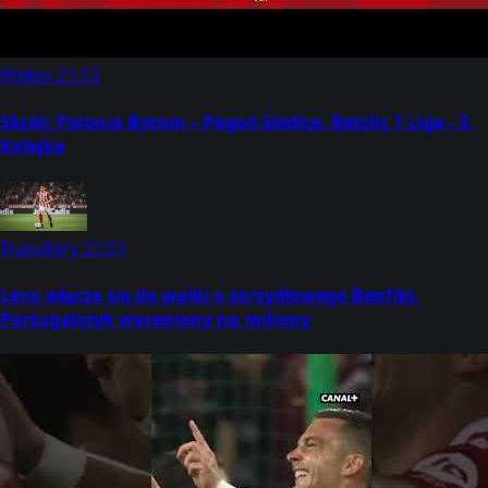
Wideo
21:12
Skrót: Polonia Bytom – Pogoń Siedlce. Betclic 1 Liga - 3.
Kolejka
Transfery
21:01
Lens włącza się do walki o skrzydłowego Benfiki.
Portugalczyk wyceniony na miliony