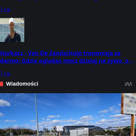
7 sie
Hurkacz - Van De Zandschulp transmisja za
darmo: Gdzie oglądać mecz dzisiaj na żywo, o
której godzinie? (07.08.2026) [ATP Montreal]
7 sie