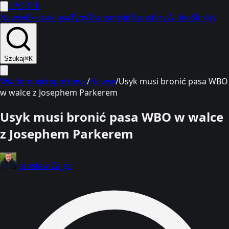
SPORT
1
Newsy
Ekstraklasa
Typy
Transmisje
Transfery
Wideo
Skróty
Szukaj
⌘K
Wiadomości sportowe
/
Newsy
/
Usyk musi bronić pasa WBO
w walce z Josephem Parkerem
Usyk musi bronić pasa WBO w walce
z Josephem Parkerem
Jarosław Zając