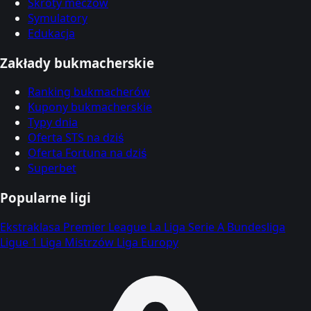
Skróty meczów
Symulatory
Edukacja
Zakłady bukmacherskie
Ranking bukmacherów
Kupony bukmacherskie
Typy dnia
Oferta STS na dziś
Oferta Fortuna na dziś
Superbet
Popularne ligi
Ekstraklasa
Premier League
La Liga
Serie A
Bundesliga
Ligue 1
Liga Mistrzów
Liga Europy