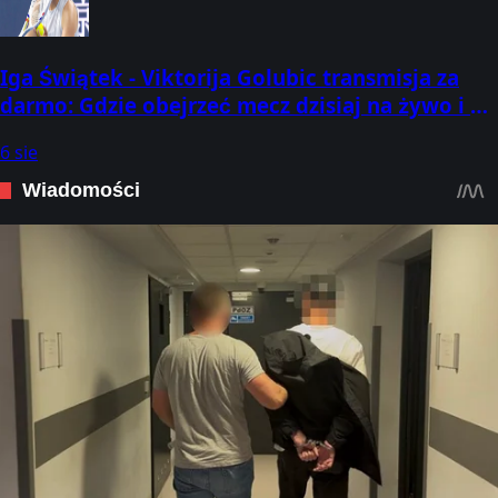
Iga Świątek - Viktorija Golubic transmisja za
darmo: Gdzie obejrzeć mecz dzisiaj na żywo i o
której godzinie? (06.08.2026) [WTA Toronto]
6 sie