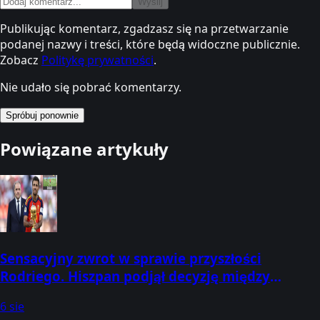
Wyślij
Publikując komentarz, zgadzasz się na przetwarzanie
podanej nazwy i treści, które będą widoczne publicznie.
Zobacz
Politykę prywatności
.
Nie udało się pobrać komentarzy.
Spróbuj ponownie
Powiązane artykuły
Sensacyjny zwrot w sprawie przyszłości
Rodriego. Hiszpan podjął decyzję między
Barceloną a Realem
6 sie