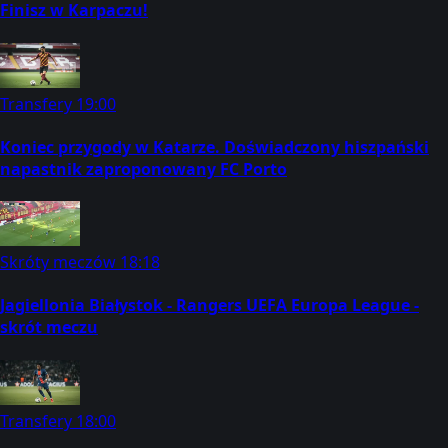
Finisz w Karpaczu!
Transfery
19:00
Koniec przygody w Katarze. Doświadczony hiszpański
napastnik zaproponowany FC Porto
Skróty meczów
18:18
Jagiellonia Białystok - Rangers UEFA Europa League -
skrót meczu
Transfery
18:00