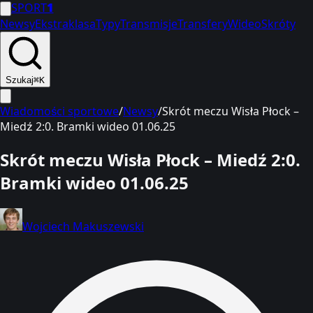
SPORT
1
Newsy
Ekstraklasa
Typy
Transmisje
Transfery
Wideo
Skróty
Szukaj
⌘K
Wiadomości sportowe
/
Newsy
/
Skrót meczu Wisła Płock –
Miedź 2:0. Bramki wideo 01.06.25
Skrót meczu Wisła Płock – Miedź 2:0.
Bramki wideo 01.06.25
Wojciech Makuszewski