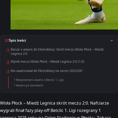
Spis treści
Baraż o awans do Ekstraklasy: Skrót meczu Wisła Płock – Miedź
1
Legnica 2:0
Wynik meczu Wisła Płock – Miedź Legnica 2:0 (1:0)
2
Kto awansował do Ekstraklasy na sezon 2025/26?
3
? Bezpośredni awans z Betclic 1. Ligi:
? Awans po barażach:
Wisła Płock – Miedź Legnica skrót meczu 2:0. Nafciarze
wygrali finał fazy play-off Betclic 1. Ligi rozegrany 1
czerwca 2025 roku na Orlen Stadionie w Płocku. Zobacz