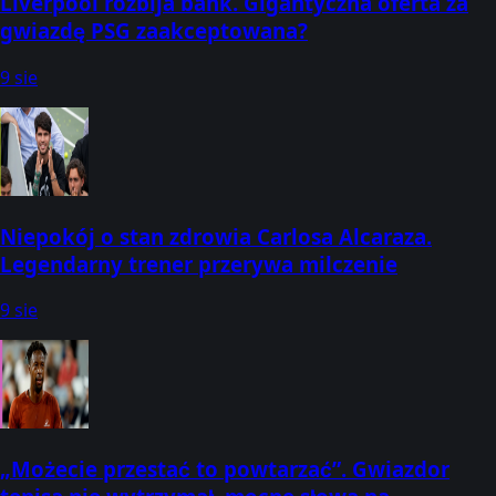
Liverpool rozbija bank. Gigantyczna oferta za
gwiazdę PSG zaakceptowana?
9 sie
Niepokój o stan zdrowia Carlosa Alcaraza.
Legendarny trener przerywa milczenie
9 sie
„Możecie przestać to powtarzać”. Gwiazdor