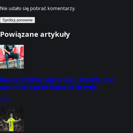
Nie udało się pobrać komentarzy.
Spróbuj ponownie
Powiązane artykuły
Koniec wielkiej sagi w Realu Madryt. Jose
Mourinho ogłosił kluczową decyzję
9 sie