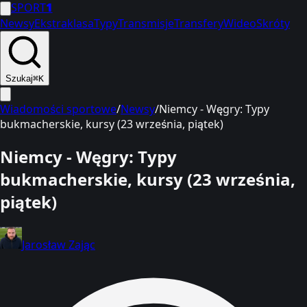
SPORT
1
Newsy
Ekstraklasa
Typy
Transmisje
Transfery
Wideo
Skróty
Szukaj
⌘K
Wiadomości sportowe
/
Newsy
/
Niemcy - Węgry: Typy
bukmacherskie, kursy (23 września, piątek)
Niemcy - Węgry: Typy
bukmacherskie, kursy (23 września,
piątek)
Jarosław Zając