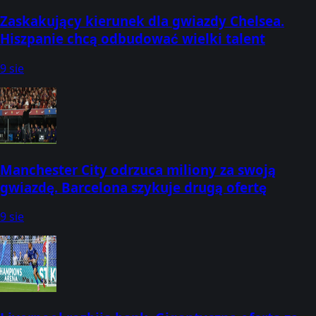
Zaskakujący kierunek dla gwiazdy Chelsea.
Hiszpanie chcą odbudować wielki talent
9 sie
Manchester City odrzuca miliony za swoją
gwiazdę. Barcelona szykuje drugą ofertę
9 sie