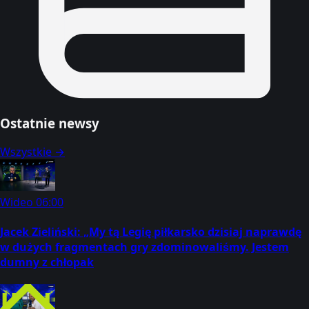
Ostatnie newsy
Wszystkie →
Wideo
06:00
Jacek Zieliński: „My tą Legię piłkarsko dzisiaj naprawdę
w dużych fragmentach gry zdominowaliśmy. Jestem
dumny z chłopak