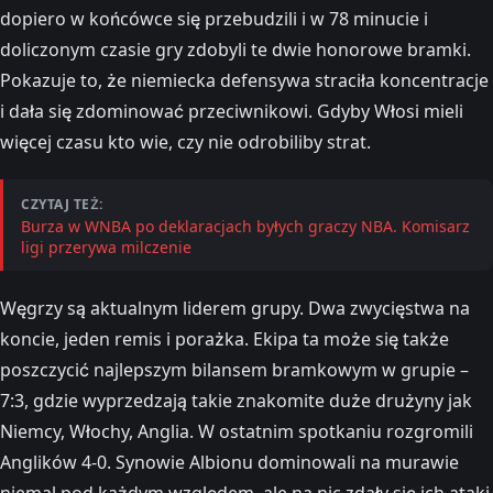
dopiero w końcówce się przebudzili i w 78 minucie i
doliczonym czasie gry zdobyli te dwie honorowe bramki.
Pokazuje to, że niemiecka defensywa straciła koncentracje
i dała się zdominować przeciwnikowi. Gdyby Włosi mieli
więcej czasu kto wie, czy nie odrobiliby strat.
CZYTAJ TEŻ:
Burza w WNBA po deklaracjach byłych graczy NBA. Komisarz
ligi przerywa milczenie
Węgrzy są aktualnym liderem grupy. Dwa zwycięstwa na
koncie, jeden remis i porażka. Ekipa ta może się także
poszczycić najlepszym bilansem bramkowym w grupie –
7:3, gdzie wyprzedzają takie znakomite duże drużyny jak
Niemcy, Włochy, Anglia. W ostatnim spotkaniu rozgromili
Anglików 4-0. Synowie Albionu dominowali na murawie
niemal pod każdym względem, ale na nic zdały się ich ataki