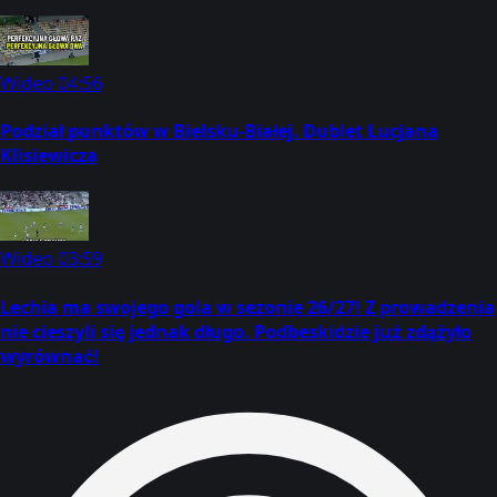
Wideo
04:56
Podział punktów w Bielsku-Białej. Dublet Lucjana
Klisiewicza
Wideo
03:59
Lechia ma swojego gola w sezonie 26/27! Z prowadzenia
nie cieszyli się jednak długo. Podbeskidzie już zdążyło
wyrównać!