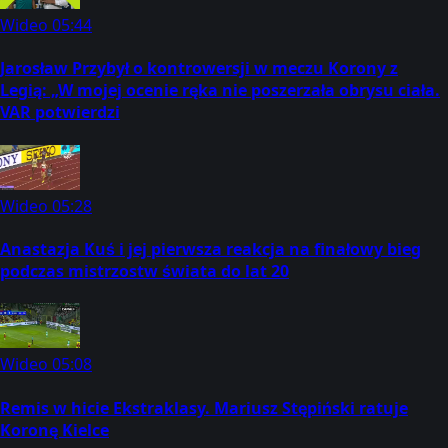
Wideo
05:44
Jarosław Przybył o kontrowersji w meczu Korony z
Legią: „W mojej ocenie ręka nie poszerzała obrysu ciała.
VAR potwierdzi
Wideo
05:28
Anastazja Kuś i jej pierwsza reakcja na finałowy bieg
podczas mistrzostw świata do lat 20
Wideo
05:08
Remis w hicie Ekstraklasy. Mariusz Stępiński ratuje
Koronę Kielce