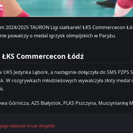
 2024/2025 TAURON Ligi siatkarek! ŁKS Commercecon Łódź 
nie powalczy o medal igrzysk olimpijskich w Paryżu.
 w ŁKS Commercecon Łódź
 w UKS Jedynka Lębork, a następnie dołączyła do SMS PZPS 
. W rozgrywkach młodzieżowych wywalczyła złoty medal mi
k.
a Górnicza, AZS Białystok, PLKS Pszczyna, Muszyniankę M
jego statusie w Los Angeles