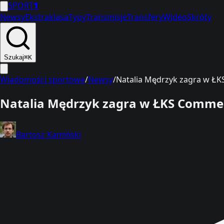
SPORT
1
Newsy
Ekstraklasa
Typy
Transmisje
Transfery
Wideo
Skróty
Szukaj
⌘K
Wiadomości sportowe
/
Newsy
/
Natalia Mędrzyk zagra w Ł
Natalia Mędrzyk zagra w ŁKS Comme
Bartosz Kamiński