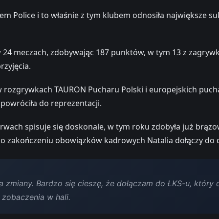
m Police i to właśnie z tym klubem odnosiła największe suk
24 meczach, zdobywając 187 punktów, w tym 13 z zagrywki,
zyjęcia.
w rozgrywkach TAURON Pucharu Polski i europejskich puch
 powróciła do reprezentacji.
ach spisuje się doskonale, w tym roku zdobyła już brązow
. Po zakończeniu obowiązków kadrowych Natalia dołączy do d
a zmiany. Bardzo się cieszę, że dołączam do ŁKS-u, który c
 zobaczenia w hali.