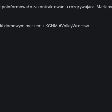
ź poinformował o zakontraktowaniu rozgrywajacej Marleny
ywki domowym meczem z KGHM #VolleyWrocław.