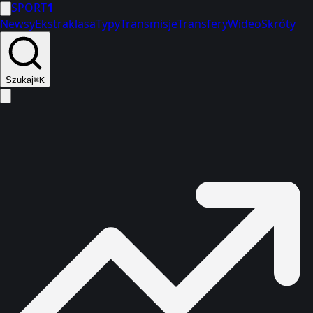
SPORT
1
Newsy
Ekstraklasa
Typy
Transmisje
Transfery
Wideo
Skróty
Szukaj
⌘K