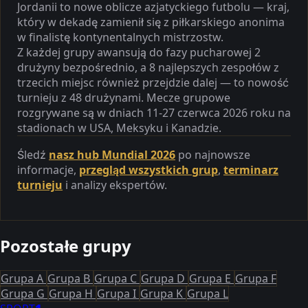
Jordanii to nowe oblicze azjatyckiego futbolu — kraj,
który w dekadę zamienił się z piłkarskiego anonima
w finalistę kontynentalnych mistrzostw.
Z każdej grupy awansują do fazy pucharowej 2
drużyny bezpośrednio, a 8 najlepszych zespołów z
trzecich miejsc również przejdzie dalej — to nowość
turnieju z 48 drużynami. Mecze grupowe
rozgrywane są w dniach 11-27 czerwca 2026 roku na
stadionach w USA, Meksyku i Kanadzie.
Śledź
nasz hub Mundial 2026
po najnowsze
informacje,
przegląd wszystkich grup
,
terminarz
turnieju
i analizy ekspertów.
Pozostałe grupy
Grupa A
Grupa B
Grupa C
Grupa D
Grupa E
Grupa F
Grupa G
Grupa H
Grupa I
Grupa K
Grupa L