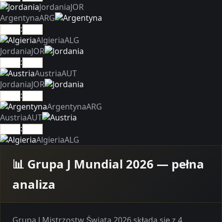
Jordania
JOR
Argentyna
ARG
:
Algieria
ALG
Jordania
JOR
:
Austria
AUT
Jordania
JOR
:
Argentyna
ARG
Austria
AUT
:
Algieria
ALG
📊 Grupa J Mundial 2026 — pełna
analiza
Grupa J Mistrzostw Świata 2026 składa się z 4