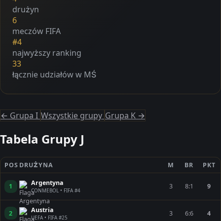
drużyn
6
meczów FIFA
#4
najwyższy ranking
33
łącznie udziałów w MŚ
← Grupa I
Wszystkie grupy
Grupa K →
Tabela Grupy J
POS
DRUŻYNA
M
BR
PKT
Argentyna
1
3
8:1
9
CONMEBOL • FIFA #4
Austria
2
3
6:6
4
UEFA • FIFA #25