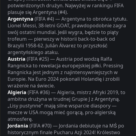
potwierdzonych drużyn. Najwyżej w rankingu FIFA
plasuje się Argentyna (#4).
Argentyna
(FIFA #4) — Argentyna to obrońca tytułu.
Lionel Messi, 38-letni GOAT, prawdopodobnie zagra
swój ostatni mundial. Jeśli wygra, będzie to piąty
trofeum — pierwszy w historii back-to-back od
Brazylii 1958-62. Julián Álvarez to przyszłość
argentyńskiego ataku.
Austria
(FIFA #25) — Austria pod wodzą Ralfa
Rangnicka to rewelacja europejskiej piłki. Pressing
Rangnicka jest jednym z najintensywniejszych w
Europie. Na Euro 2024 pokonali Holandię i zrobili
wrażenie na świecie.
Algieria
(FIFA #36) — Algieria, mistrz Afryki 2019, to
ambitna drużyna w trudnej Grupie J z Argentyną.
„Lisy pustynne" mają silne wsparcie diaspory —
mecze w USA mogą mieć gorącą, pro-algierską
atmosferę.
Jordania
(FIFA #70) — Jordania debiutuje na MŚ po
historycznym finale Pucharu Azji 2024! Królestwo