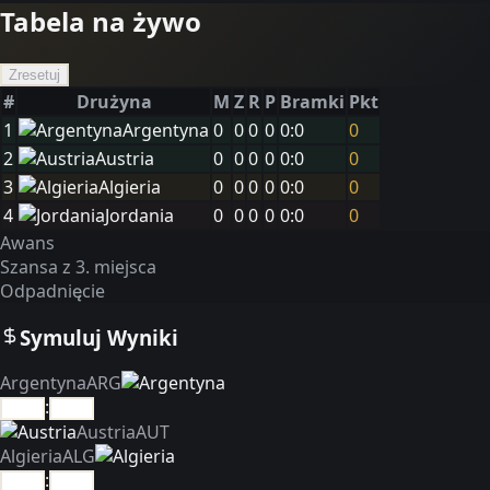
Tabela na żywo
Zresetuj
#
Drużyna
M
Z
R
P
Bramki
Pkt
1
Argentyna
0
0
0
0
0
:
0
0
2
Austria
0
0
0
0
0
:
0
0
3
Algieria
0
0
0
0
0
:
0
0
4
Jordania
0
0
0
0
0
:
0
0
Awans
Szansa z 3. miejsca
Odpadnięcie
Symuluj Wyniki
Argentyna
ARG
:
Austria
AUT
Algieria
ALG
: