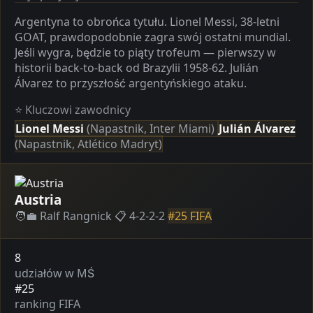
Argentyna to obrońca tytułu. Lionel Messi, 38-letni
GOAT, prawdopodobnie zagra swój ostatni mundial.
Jeśli wygra, będzie to piąty trofeum — pierwszy w
historii back-to-back od Brazylii 1958-62. Julián
Álvarez to przyszłość argentyńskiego ataku.
⭐ Kluczowi zawodnicy
Lionel Messi
(Napastnik, Inter Miami)
Julián Álvarez
(Napastnik, Atlético Madryt)
Austria
🧑‍💼 Ralf Rangnick
📋 4-2-2-2
#25 FIFA
8
udziałów w MŚ
#25
ranking FIFA