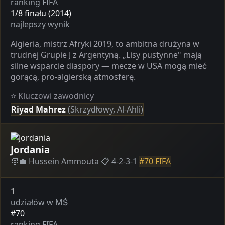
ranking FIFA
1/8 finału (2014)
najlepszy wynik
Algieria, mistrz Afryki 2019, to ambitna drużyna w
trudnej Grupie J z Argentyną. „Lisy pustynne" mają
silne wsparcie diaspory — mecze w USA mogą mieć
gorącą, pro-algierską atmosferę.
⭐ Kluczowi zawodnicy
Riyad Mahrez
(Skrzydłowy, Al-Ahli)
Jordania
🧑‍💼 Hussein Ammouta
📋 4-2-3-1
#70 FIFA
1
udziałów w MŚ
#70
ranking FIFA