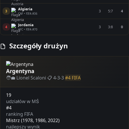
Algieria
3
3
5:7
4
CAF • FIFA #36
Jordania
4
3
3:8
0
AFC • FIFA #70
Szczegóły drużyn
Argentyna
🧑‍💼 Lionel Scaloni
📋 4-3-3
#4 FIFA
19
udziałów w MŚ
#4
ranking FIFA
Mistrz (1978, 1986, 2022)
najlepszy wynik