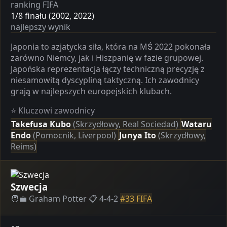
ranking FIFA
1/8 finału (2002, 2022)
najlepszy wynik
Japonia to azjatycka siła, która na MŚ 2022 pokonała
zarówno Niemcy, jak i Hiszpanię w fazie grupowej.
Japońska reprezentacja łączy techniczną precyzję z
niesamowitą dyscypliną taktyczną. Ich zawodnicy
grają w najlepszych europejskich klubach.
⭐ Kluczowi zawodnicy
Takefusa Kubo
(Skrzydłowy, Real Sociedad)
Wataru
Endo
(Pomocnik, Liverpool)
Junya Ito
(Skrzydłowy,
Reims)
Szwecja
🧑‍💼 Graham Potter
📋 4-4-2
#33 FIFA