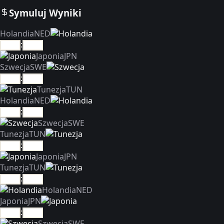
Symuluj Wyniki
Holandia
NED
:
Japonia
JPN
Szwecja
SWE
:
Tunezja
TUN
Holandia
NED
:
Szwecja
SWE
Tunezja
TUN
:
Japonia
JPN
Tunezja
TUN
:
Holandia
NED
Japonia
JPN
:
Szwecja
SWE