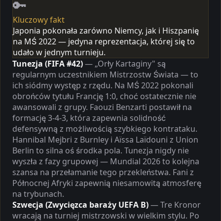
🔑
Kluczowy fakt
Japonia pokonała zarówno Niemcy, jak i Hiszpanię
na MŚ 2022 — jedyna reprezentacja, której się to
udało w jednym turnieju.
Tunezja (FIFA #42)
— „Orły Kartaginy" są
regularnym uczestnikiem Mistrzostw Świata — to
ich siódmy występ z rzędu. Na MŚ 2022 pokonali
obrońców tytułu Francję 1:0, choć ostatecznie nie
awansowali z grupy. Faouzi Benzarti postawił na
formację 3-4-3, która zapewnia solidność
defensywną z możliwością szybkiego kontrataku.
Hannibal Mejbri z Burnley i Aïssa Laïdouni z Union
Berlin to silna oś środka pola. Tunezja nigdy nie
wyszła z fazy grupowej — Mundial 2026 to kolejna
szansa na przełamanie tego przekleństwa. Fani z
Północnej Afryki zapewnią niesamowitą atmosferę
na trybunach.
Szwecja (Zwycięzca baraży UEFA B)
— Tre Kronor
wracają na turniej mistrzowski w wielkim stylu. Po