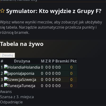
Symulator: Kto wyjdzie z Grupy F?
Wpisz własne wyniki meczów, aby zobaczyć jak ułożyłaby
się tabela. Narzędzie automatycznie przelicza punkty i
różnicę bramek.
Tabela na żywo
Zresetuj
#
Drużyna
M
Z
R
P
Bramki
Pkt
1
Holandia
0
0
0
0
0
:
0
0
2
Japonia
0
0
0
0
0
:
0
0
3
Szwecja
0
0
0
0
0
:
0
0
4
Tunezja
0
0
0
0
0
:
0
0
Awans
Szansa z 3. miejsca
Odpadnięcie