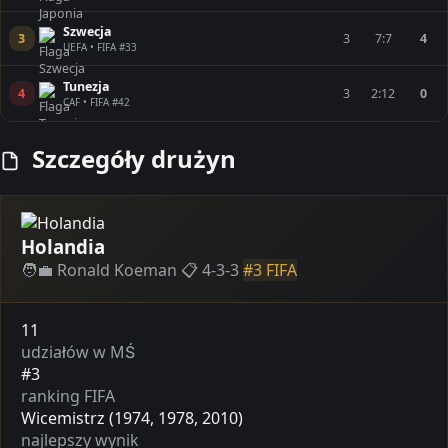
Szwecja
3
3
7:7
4
UEFA • FIFA #33
Tunezja
4
3
2:12
0
CAF • FIFA #42
Szczegóły drużyn
Holandia
🧑‍💼 Ronald Koeman
📋 4-3-3
#3 FIFA
11
udziałów w MŚ
#3
ranking FIFA
Wicemistrz (1974, 1978, 2010)
najlepszy wynik