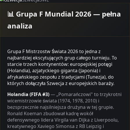
📊 Grupa F Mundial 2026 — pełna
analiza
Grupa F Mistrzostw Świata 2026 to jedna z
najbardziej ekscytujących grup całego turnieju. To
starcie trzech kontynentów: europejskiej potęgi
(Holandia), azjatyckiego giganta (Japonia) i
afrykańskiego zespołu z tradycjami (Tunezja), do
których dołączyła Szwecja z europejskich baraży.
Holandia (FIFA #3)
— „Pomarańczowi" to trzykrotni
wicemistrzowie świata (1974, 1978, 2010) i
bezsprzecznie najsilniejsza drużyna w tej grupie.
Ronald Koeman zbudował kadrę wokół
defensywnego lidera Virgila van Dijka z Liverpoolu,
kreatywnego Xaviego Simonsa z RB Leipzig i