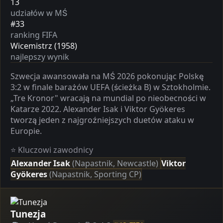
13
udziałów w MŚ
#33
ranking FIFA
Wicemistrz (1958)
najlepszy wynik
Szwecja awansowała na MŚ 2026 pokonując Polskę
3:2 w finale barażów UEFA (ścieżka B) w Sztokholmie.
„Tre Kronor" wracają na mundial po nieobecności w
Katarze 2022. Alexander Isak i Viktor Gyökeres
tworzą jeden z najgroźniejszych duetów ataku w
Europie.
⭐ Kluczowi zawodnicy
Alexander Isak
(Napastnik, Newcastle)
Viktor
Gyökeres
(Napastnik, Sporting CP)
Tunezja