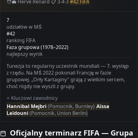
🧑‍💼 Hervé Renard
📋 3-4-3
#42 FIFA
7
udziałów w MŚ
#42
ranking FIFA
Faza grupowa (1978–2022)
najlepszy wynik
Tunezja to regularny uczestnik mundiali — 7. występ
z rzędu. Na MŚ 2022 pokonali Francję w fazie
grupowej. „Orły Kartaginy" grają z wielkim sercem,
choć nigdy nie wyszli z grupy.
⭐ Kluczowi zawodnicy
Hannibal Mejbri
(Pomocnik, Burnley)
Aïssa
Laïdouni
(Pomocnik, Union Berlin)
Oficjalny terminarz FIFA — Grupa