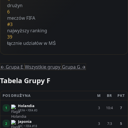
drużyn
6
meczów FIFA
#3
najwyższy ranking
39
łącznie udziałów w MŚ
← Grupa E
Wszystkie grupy
Grupa G →
Tabela Grupy F
POS
DRUŻYNA
M
BR
PKT
Holandia
1
3
10:4
7
UEFA • FIFA #3
Japonia
2
3
7:3
5
AFC • FIFA #18