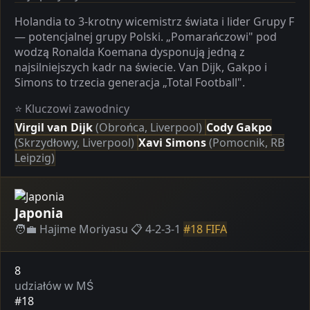
Holandia to 3-krotny wicemistrz świata i lider Grupy F
— potencjalnej grupy Polski. „Pomarańczowi" pod
wodzą Ronalda Koemana dysponują jedną z
najsilniejszych kadr na świecie. Van Dijk, Gakpo i
Simons to trzecia generacja „Total Football".
⭐ Kluczowi zawodnicy
Virgil van Dijk
(Obrońca, Liverpool)
Cody Gakpo
(Skrzydłowy, Liverpool)
Xavi Simons
(Pomocnik, RB
Leipzig)
Japonia
🧑‍💼 Hajime Moriyasu
📋 4-2-3-1
#18 FIFA
8
udziałów w MŚ
#18