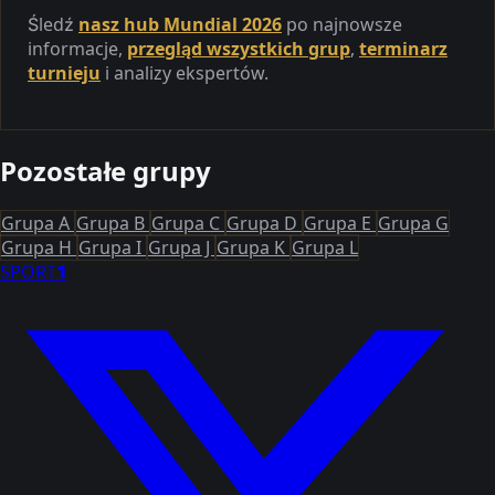
Śledź
nasz hub Mundial 2026
po najnowsze
informacje,
przegląd wszystkich grup
,
terminarz
turnieju
i analizy ekspertów.
Pozostałe grupy
Grupa A
Grupa B
Grupa C
Grupa D
Grupa E
Grupa G
Grupa H
Grupa I
Grupa J
Grupa K
Grupa L
SPORT
1