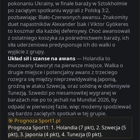
pokonaniu Ukrainy, w finale baraży w Sztokholmie
po zaciętym spotkaniu wygrali z Polską 3:2,
pozbawiając Biało-Czerwonych awansu. Znakomity
duet napastników Alexander Isak i Viktor Gyökeres
to koszmar dla każdej defensywy. Choć awansowali
z ostatniego koszyka za pośrednictwem baraży, ich
siła uderzeniowa predysponuje ich do walki o
wyjście z grupy.
Układ sił i szanse na awans
— Holandia to
murowany faworyt na pierwsze miejsce. Walka o
drugie miejsce i potencjalny awans z trzeciego
rozegra się między nieprzewidywalną Japonią,
groźną w ataku Szwecją, oraz solidną w defensywie
Tunezją. Szwedzi po niesamowitej wygranej w
barażach nie po to jechali na Mundial 2026, by
odpaść w pierwszej fazie, więc możemy spodziewać
się bardzo zaciętych spotkań w tej grupie.
🎯 Prognoza Sport1.pl
Prognoza Sport1: 1. Holandia (7 pkt), 2. Szwecja (5
pkt), 3. Japonia (4 pkt), 4. Tunezja (0 pkt).