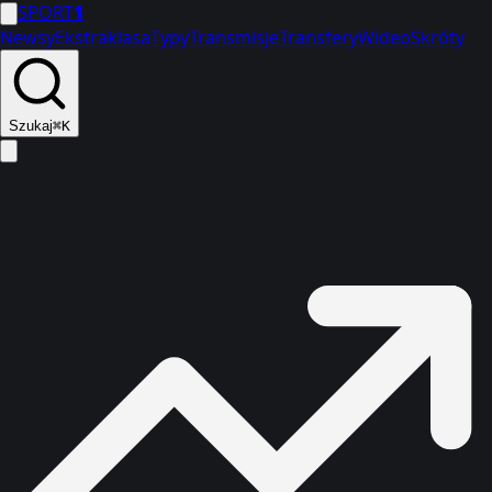
SPORT
1
Newsy
Ekstraklasa
Typy
Transmisje
Transfery
Wideo
Skróty
Szukaj
⌘K