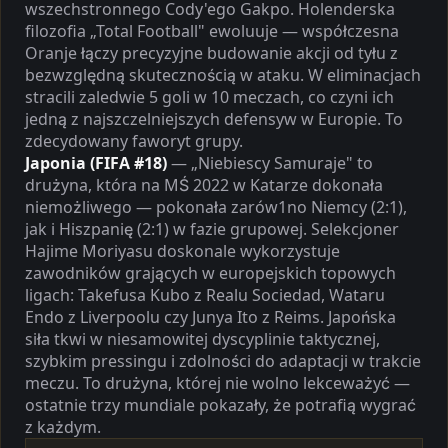
wszechstronnego Cody'ego Gakpo. Holenderska
filozofia „Total Football" ewoluuje — współczesna
Oranje łączy precyzyjne budowanie akcji od tyłu z
bezwzględną skutecznością w ataku. W eliminacjach
stracili zaledwie 5 goli w 10 meczach, co czyni ich
jedną z najszczelniejszych defensyw w Europie. To
zdecydowany faworyt grupy.
Japonia (FIFA #18)
— „Niebiescy Samuraje" to
drużyna, która na MŚ 2022 w Katarze dokonała
niemożliwego — pokonała zarów1no Niemcy (2:1),
jak i Hiszpanię (2:1) w fazie grupowej. Selekcjoner
Hajime Moriyasu doskonale wykorzystuje
zawodników grających w europejskich topowych
ligach: Takefusa Kubo z Realu Sociedad, Wataru
Endo z Liverpoolu czy Junya Ito z Reims. Japońska
siła tkwi w niesamowitej dyscyplinie taktycznej,
szybkim pressingu i zdolności do adaptacji w trakcie
meczu. To drużyna, której nie wolno lekceważyć —
ostatnie trzy mundiale pokazały, że potrafią wygrać
z każdym.