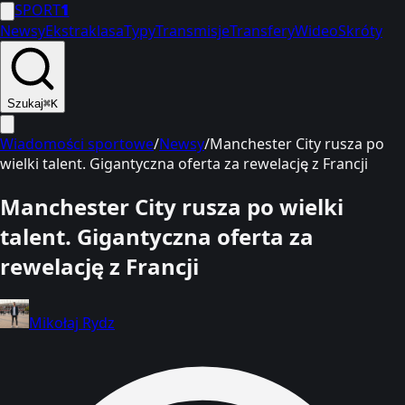
SPORT
1
Newsy
Ekstraklasa
Typy
Transmisje
Transfery
Wideo
Skróty
Szukaj
⌘K
Wiadomości sportowe
/
Newsy
/
Manchester City rusza po
wielki talent. Gigantyczna oferta za rewelację z Francji
Manchester City rusza po wielki
talent. Gigantyczna oferta za
rewelację z Francji
Mikołaj Rydz