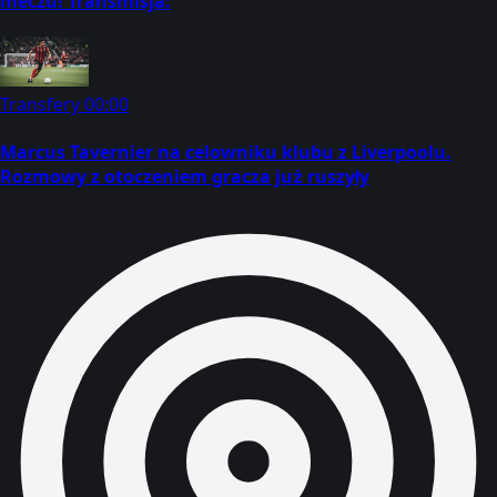
meczu! Transmisja:
Transfery
00:00
Marcus Tavernier na celowniku klubu z Liverpoolu.
Rozmowy z otoczeniem gracza już ruszyły