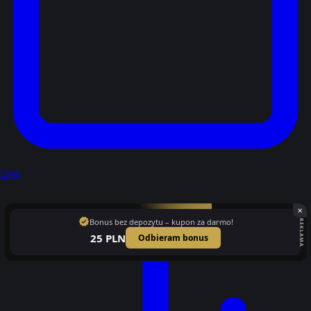
Live
✕
verified
Bonus bez depozytu – kupon za darmo!
REKLAMA
25 PLN
Odbieram bonus