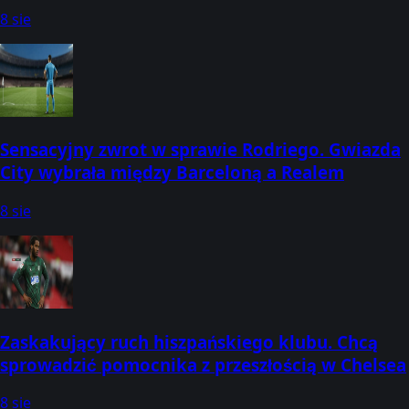
8 sie
Sensacyjny zwrot w sprawie Rodriego. Gwiazda
City wybrała między Barceloną a Realem
8 sie
Zaskakujący ruch hiszpańskiego klubu. Chcą
sprowadzić pomocnika z przeszłością w Chelsea
8 sie