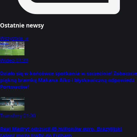
Ostatnie newsy
Wszystkie →
Wideo
01:39
Działo się w końcówce spotkania w szczecinie! Zobaczcie
piękną bramkę Makana Aïko i błyskawiczną odpowiedź
Portowców!
Transfery
01:30
Real Madryt odrzucił 45 milionów euro. Brazylijski
talent może trafić do Fulham