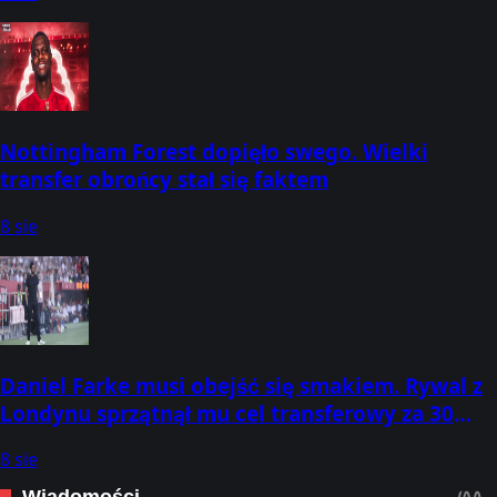
Nottingham Forest dopięło swego. Wielki
transfer obrońcy stał się faktem
8 sie
Daniel Farke musi obejść się smakiem. Rywal z
Londynu sprzątnął mu cel transferowy za 30
mln funtów
8 sie