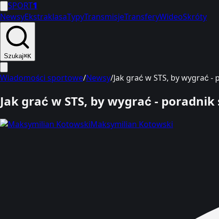
SPORT
1
Newsy
Ekstraklasa
Typy
Transmisje
Transfery
Wideo
Skróty
Szukaj
⌘K
Wiadomości sportowe
/
Newsy
/
Jak grać w STS, by wygrać -
Jak grać w STS, by wygrać - poradni
Maksymilian Kotowski