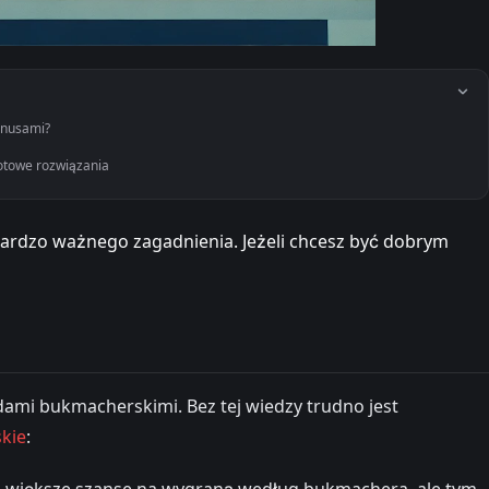
onusami?
otowe rozwiązania
bardzo ważnego zagadnienia. Jeżeli chcesz być dobrym
dami bukmacherskimi. Bez tej wiedzy trudno jest
kie
:
ym większe szanse na wygraną według bukmachera, ale tym