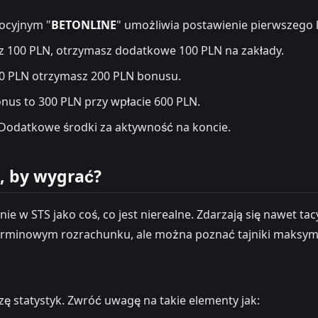
ocyjnym "
BETONLINE
" umożliwia postawienie pierwszego 
isz 100 PLN, otrzymasz dodatkowe 100 PLN na zakłady.
00 PLN otrzymasz 200 PLN bonusu.
us to 300 PLN przy wpłacie 600 PLN.
Dodatkowe środki za aktywność na koncie.
ć, by wygrać?
e w STS jako coś, co jest nierealne. Zdarzają się nawet tac
terminowym rozrachunku, ale można poznać tajniki maksyma
ę statystyk. Zwróć uwagę na takie elementy jak: