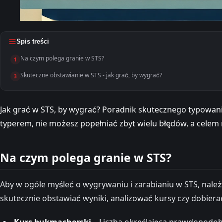
Spis treści
Na czym polega granie w STS?
1
Skuteczne obstawianie w STS - jak grać, by wygrać?
3
Jak grać w STS, by wygrać? Poradnik skutecznego typowan
typerem, nie możesz popełniać zbyt wielu błędów, a cele
Na czym polega granie w STS?
Aby w ogóle myśleć o wygrywaniu i zarabianiu w STS, nale
skutecznie obstawiać wyniki, analizować kursy czy dobie
Kurs bukmacherski
– Liczba określająca prawdopodob