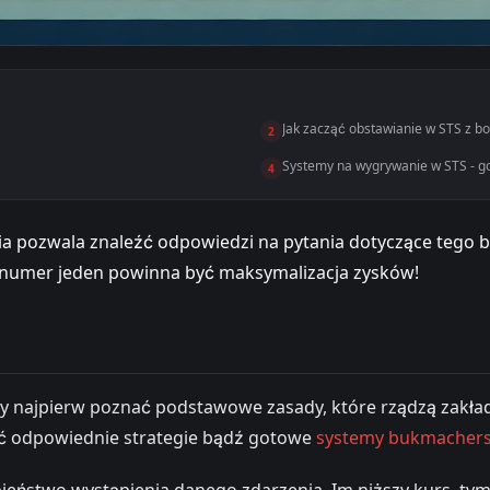
Jak zacząć obstawianie w STS z b
2
Systemy na wygrywanie w STS - g
4
ia pozwala znaleźć odpowiedzi na pytania dotyczące tego 
m numer jeden powinna być maksymalizacja zysków!
ży najpierw poznać podstawowe zasady, które rządzą zakła
rać odpowiednie strategie bądź gotowe
systemy bukmachers
ieństwo wystąpienia danego zdarzenia. Im niższy kurs, t