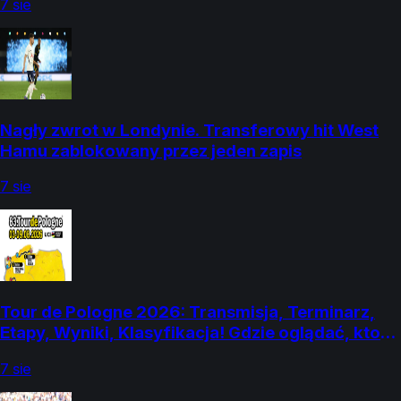
7 sie
Nagły zwrot w Londynie. Transferowy hit West
Hamu zablokowany przez jeden zapis
7 sie
Tour de Pologne 2026: Transmisja, Terminarz,
Etapy, Wyniki, Klasyfikacja! Gdzie oglądać, kto
dziś wygrał? (3-9 sierpnia)
7 sie