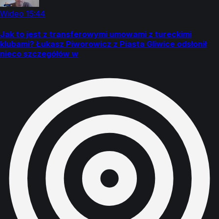
Wideo
15:44
Jak to jest z transferowymi umowami z tureckimi
klubami? Łukasz Piworowicz z Piasta Gliwice odsłonił
nieco szczegółów w