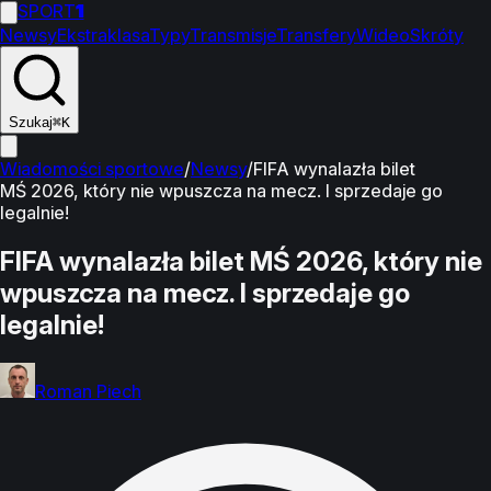
SPORT
1
Newsy
Ekstraklasa
Typy
Transmisje
Transfery
Wideo
Skróty
Szukaj
⌘K
Wiadomości sportowe
/
Newsy
/
FIFA wynalazła bilet
MŚ 2026, który nie wpuszcza na mecz. I sprzedaje go
legalnie!
FIFA wynalazła bilet MŚ 2026, który nie
wpuszcza na mecz. I sprzedaje go
legalnie!
Roman Piech