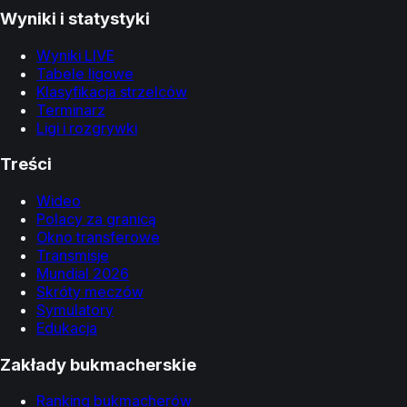
Wyniki i statystyki
Wyniki LIVE
Tabele ligowe
Klasyfikacja strzelców
Terminarz
Ligi i rozgrywki
Treści
Wideo
Polacy za granicą
Okno transferowe
Transmisje
Mundial 2026
Skróty meczów
Symulatory
Edukacja
Zakłady bukmacherskie
Ranking bukmacherów