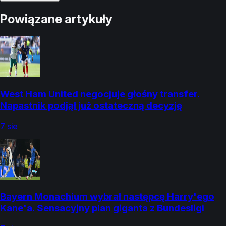
Powiązane artykuły
West Ham United negocjuje głośny transfer.
Napastnik podjął już ostateczną decyzję
7 sie
Bayern Monachium wybrał następcę Harry'ego
Kane'a. Sensacyjny plan giganta z Bundesligi