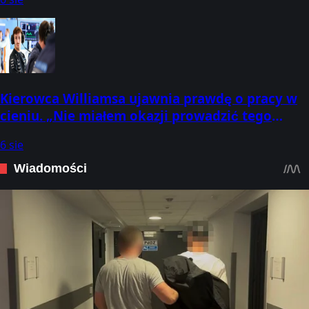
Kierowca Williamsa ujawnia prawdę o pracy w
cieniu. „Nie miałem okazji prowadzić tego
bolidu”
6 sie