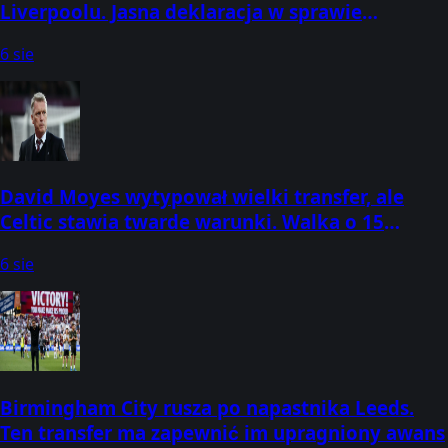
Liverpoolu. Jasna deklaracja w sprawie
transferu
6 sie
David Moyes wytypował wielki transfer, ale
Celtic stawia twarde warunki. Walka o 15
milionów funtów
6 sie
Birmingham City rusza po napastnika Leeds.
Ten transfer ma zapewnić im upragniony awans