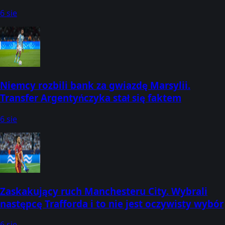
6 sie
Niemcy rozbili bank za gwiazdę Marsylii.
Transfer Argentyńczyka stał się faktem
6 sie
Zaskakujący ruch Manchesteru City. Wybrali
następcę Trafforda i to nie jest oczywisty wybór
6 sie