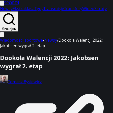
SPORT
1
Newsy
Ekstraklasa
Typy
Transmisje
Transfery
Wideo
Skróty
Szukaj
⌘K
Wiadomości sportowe
/
Newsy
/
Dookoła Walencji 2022:
Jakobsen wygrał 2. etap
Dookoła Walencji 2022: Jakobsen
wygrał 2. etap
Tomasz Bysiewicz