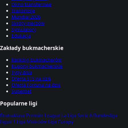
Okno transferowe
Transmisje
Mundial 2026
Skróty meczów
Symulatory
Edukacja
Zakłady bukmacherskie
Ranking bukmacherów
Kupony bukmacherskie
Typy dnia
Oferta STS na dziś
Oferta Fortuna na dziś
Superbet
Popularne ligi
Ekstraklasa
Premier League
La Liga
Serie A
Bundesliga
Ligue 1
Liga Mistrzów
Liga Europy