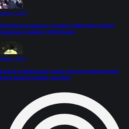
Newsy
20:50
Transferowy impas w Londynie. West Ham United
rezygnuje z piłkarza Tottenhamu
Newsy
20:37
Paraliż w Mediolanie. Ruben Amorim podjął decyzję,
która blokuje wielkie transfery