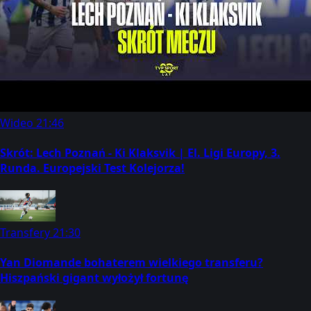
Wideo
21:46
Skrót: Lech Poznań - Ki Klaksvik | El. Ligi Europy, 3.
Runda. Europejski Test Kolejorza!
Transfery
21:30
Yan Diomande bohaterem wielkiego transferu?
Hiszpański gigant wyłożył fortunę