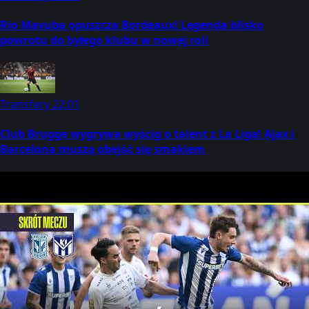
Rio Mavuba opuszcza Bordeaux! Legenda blisko
powrotu do byłego klubu w nowej roli
Transfery
22:01
Club Brugge wygrywa wyścig o talent z La Liga! Ajax i
Barcelona muszą obejść się smakiem