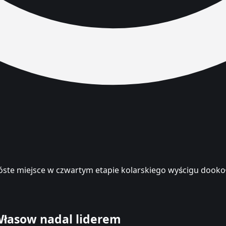
zóste miejsce w czwartym etapie kolarskiego wyścigu dookoł
łasow nadal liderem