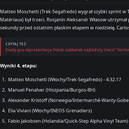
Matteo Moschetti (Trek-Segafredo) wygrał szybki sprint w 
Matériaux) był trzeci. Rosjanin Aleksandr Własow utrzyma
sekundy przed ostatnim płaskim etapem w niedzielę. Carlos 
CZYTAJ TEŻ:
Kiedy gra reprezentacja Polski siatkarek najbliższy mecz? Termin
Wyniki 4. etapu:
Matteo Moschetti (Włochy/Trek-Segafredo) - 4:32.17
Manuel Penalver (Hiszpania/Burgos-BH)
Alexander Kristoff (Norwegia/Intermarché-Wanty-Gobe
Elia Viviani (Włochy/INEOS Grenadiers)
Fabio Jakobsen (Holandia/Quick-Step Alpha Vinyl Team)