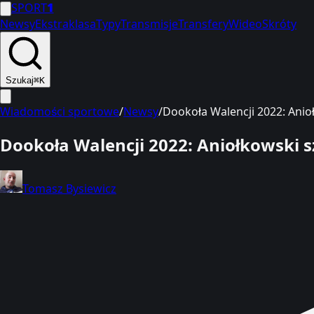
SPORT
1
Newsy
Ekstraklasa
Typy
Transmisje
Transfery
Wideo
Skróty
Szukaj
⌘K
Wiadomości sportowe
/
Newsy
/
Dookoła Walencji 2022: Anio
Dookoła Walencji 2022: Aniołkowski 
Tomasz Bysiewicz