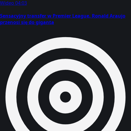
Wideo
04:03
Sensacyjny transfer w Premier League. Ronald Araujo
przenosi się do giganta