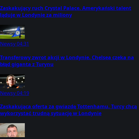
Zaskakujący ruch Crystal Palace. Amerykański talent
ląduje w Londynie za miliony
Newsy
04:31
Transferowy zwrot akcji w Londynie. Chelsea czeka na
błąd giganta z Turynu
Newsy
04:19
Zaskakująca oferta za gwiazdę Tottenhamu. Turcy chcą
wykorzystać trudną sytuację w Londynie