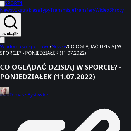
SPORT
1
Newsy
Ekstraklasa
Typy
Transmisje
Transfery
Wideo
Skróty
Szukaj
⌘K
Wiadomości sportowe
/
Newsy
/
CO OGLĄDAĆ DZISIAJ W
SPORCIE? - PONIEDZIAŁEK (11.07.2022)
CO OGLĄDAĆ DZISIAJ W SPORCIE? -
PONIEDZIAŁEK (11.07.2022)
Tomasz Bysiewicz