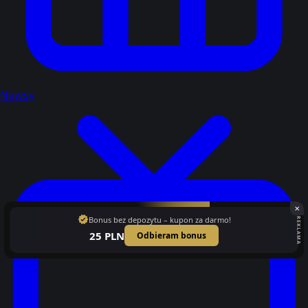
Newsy
✕
verified
Bonus bez depozytu – kupon za darmo!
REKLAMA
25 PLN
Odbieram bonus