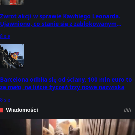
Zwrot akcji w sprawie Kawhiego Leonarda.
Ujawniono, co stanie się z zablokowanym
transferem
8 sie
Barcelona odbiła się od ściany. 100 mln euro to
za mało, na liście życzeń trzy nowe nazwiska
8 sie