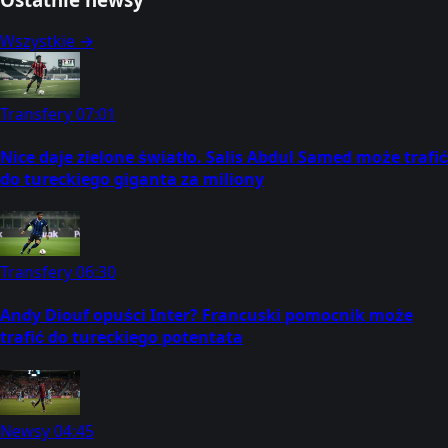
Wszystkie →
Transfery
07:01
Nice daje zielone światło. Salis Abdul Samed może trafić
do tureckiego giganta za miliony
Transfery
06:30
Andy Diouf opuści Inter? Francuski pomocnik może
trafić do tureckiego potentata
Newsy
04:45