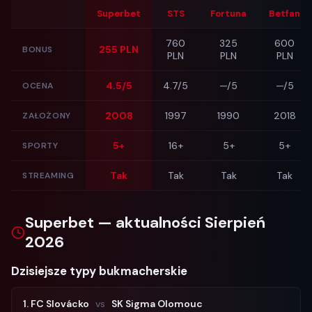
Superbet
STS
Fortuna
Betfan
760
325
600
255 PLN
BONUS
PLN
PLN
PLN
4.5/5
4.7/5
—/5
—/5
OCENA
2008
1997
1990
2018
ZAŁOŻONY
5+
16+
5+
5+
SPORTY
Tak
Tak
Tak
Tak
STREAMING
Superbet — aktualności Sierpień
2026
Dzisiejsze typy bukmacherskie
1. FC Slovácko
vs
SK Sigma Olomouc