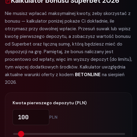
Kalkulator bonusu Superbet 2026
Nie musisz wpłacać maksymalnej kwoty, żeby skorzystać z
bonusu — kalkulator poniżej pokaże Ci dokładnie, ile
otrzymasz przy dowolnej wpłacie. Przesuń suwak lub wpisz
kwotę pierwszego depozytu, a zobaczysz wartość bonusu
od Superbet oraz łączną sumę, którą będziesz mieć do
dyspozycji na grę. Pamiętaj, że bonus naliczany jest
procentowo od wpłaty, więc im wyższy depozyt (do limitu),
tym więcej dodatkowych środków. Kalkulator uwzględnia
aktualne warunki oferty z kodem
BETONLINE
na sierpień
2026.
Kwota pierwszego depozytu (PLN)
PLN