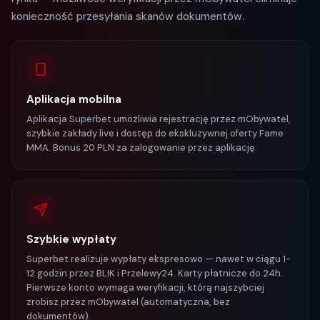
konieczność przesyłania skanów dokumentów.
Aplikacja mobilna
Aplikacja Superbet umożliwia rejestrację przez mObywatel,
szybkie zakłady live i dostęp do ekskluzywnej oferty Fame
MMA. Bonus 20 PLN za zalogowanie przez aplikację.
Szybkie wypłaty
Superbet realizuje wypłaty ekspresowo — nawet w ciągu 1-
12 godzin przez BLIK i Przelewy24. Karty płatnicze do 24h.
Pierwsze konto wymaga weryfikacji, którą najszybciej
zrobisz przez mObywatel (automatyczna, bez
dokumentów).