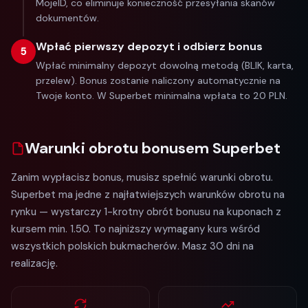
MojeID, co eliminuje konieczność przesyłania skanów
dokumentów.
Wpłać pierwszy depozyt i odbierz bonus
5
Wpłać minimalny depozyt dowolną metodą (BLIK, karta,
przelew). Bonus zostanie naliczony automatycznie na
Twoje konto. W Superbet minimalna wpłata to 20 PLN.
Warunki obrotu bonusem Superbet
Zanim wypłacisz bonus, musisz spełnić warunki obrotu.
Superbet ma jedne z najłatwiejszych warunków obrotu na
rynku — wystarczy 1-krotny obrót bonusu na kuponach z
kursem min. 1.50. To najniższy wymagany kurs wśród
wszystkich polskich bukmacherów. Masz 30 dni na
realizację.