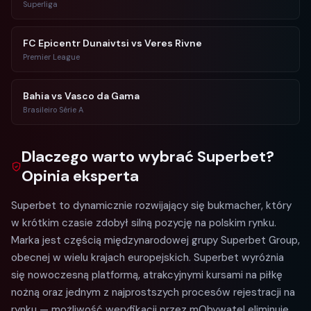
Superliga
FC Epicentr Dunaivtsi vs Veres Rivne
Premier League
Bahia vs Vasco da Gama
Brasileiro Série A
Dlaczego warto wybrać Superbet?
Opinia eksperta
Superbet to dynamicznie rozwijający się bukmacher, który
w krótkim czasie zdobył silną pozycję na polskim rynku.
Marka jest częścią międzynarodowej grupy Superbet Group,
obecnej w wielu krajach europejskich. Superbet wyróżnia
się nowoczesną platformą, atrakcyjnymi kursami na piłkę
nożną oraz jednym z najprostszych procesów rejestracji na
rynku — możliwość weryfikacji przez mObywatel eliminuje