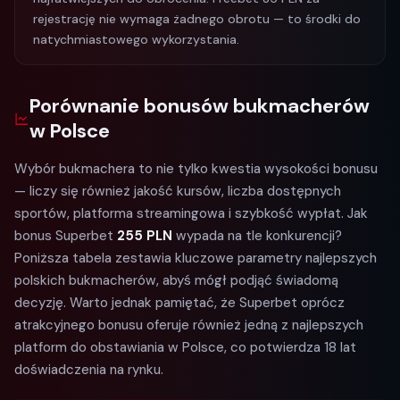
rejestrację nie wymaga żadnego obrotu — to środki do
natychmiastowego wykorzystania.
Porównanie bonusów bukmacherów
w Polsce
Wybór bukmachera to nie tylko kwestia wysokości bonusu
— liczy się również jakość kursów, liczba dostępnych
sportów, platforma streamingowa i szybkość wypłat. Jak
bonus Superbet
255 PLN
wypada na tle konkurencji?
Poniższa tabela zestawia kluczowe parametry najlepszych
polskich bukmacherów, abyś mógł podjąć świadomą
decyzję. Warto jednak pamiętać, że Superbet oprócz
atrakcyjnego bonusu oferuje również jedną z najlepszych
platform do obstawiania w Polsce, co potwierdza 18 lat
doświadczenia na rynku.