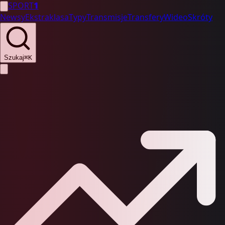
SPORT
1
Newsy
Ekstraklasa
Typy
Transmisje
Transfery
Wideo
Skróty
Szukaj
⌘K