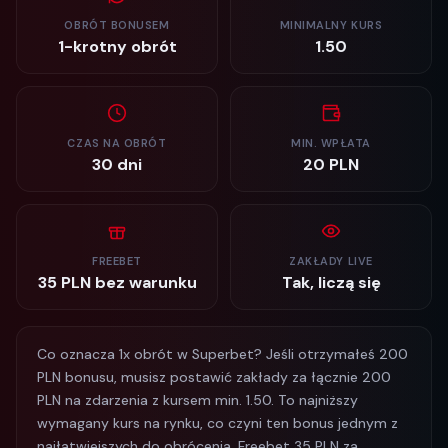
OBRÓT BONUSEM
MINIMALNY KURS
1-krotny obrót
1.50
CZAS NA OBRÓT
MIN. WPŁATA
30 dni
20 PLN
FREEBET
ZAKŁADY LIVE
35 PLN bez warunku
Tak, liczą się
Co oznacza 1x obrót w Superbet? Jeśli otrzymałeś 200
PLN bonusu, musisz postawić zakłady za łącznie 200
PLN na zdarzenia z kursem min. 1.50. To najniższy
wymagany kurs na rynku, co czyni ten bonus jednym z
najłatwiejszych do obrócenia. Freebet 35 PLN za