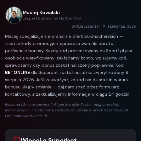
bonusem. Nie ma potrzeby stosowania dodatkowych kodów.
niskim obrotem 1x i kursem min. 1.50. Plus freebet 35 PLN bez
Maciej Kowalski
obrotu i 20 PLN za aplikację.
Ekspert bukmacherski Sport1.pl
Aktualizacja: 9 sierpnia 2026
Maciej specjalizuje się w analizie ofert bukmacherskich —
testuje kody promocyjne, sprawdza warunki obrotu i
porównuje bonusy. Każdy kod prezentowany na Sport1.pl jest
osobiście weryfikowany: zakładamy konto, wpisujemy kod,
sprawdzamy czy bonus został naliczony poprawnie. Kod
BETONLINE
dla Superbet został ostatnio zweryfikowany 9
sierpnia 2026. Jeśli zauważysz, że kod nie działa lub warunki
bonusu uległy zmianie — daj nam znać przez formularz
kontaktowy, a zaktualizujemy informacje w ciągu 24 godzin.
Reklama | Strona zawiera linki partnerskie. Treści mają charakter
informacyjny i nie stanowią zachęty do udziału w grach hazardowych.
Graj odpowiedzialnie. 18+.
Więcej o Superbet