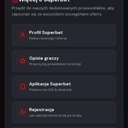
Przejdź do naszych dedykowanych przewodników, aby
zapoznać się ze wszystkimi szczegółami oferty.
Profil Superbet
Pełna recenzja i oferta
Opinie graczy
Przeczytaj prawdziwe recenzje
Aplikacja Superbet
Pobierz na iOS & Android
Rejestracja
Jak założyć konto krok po kroku