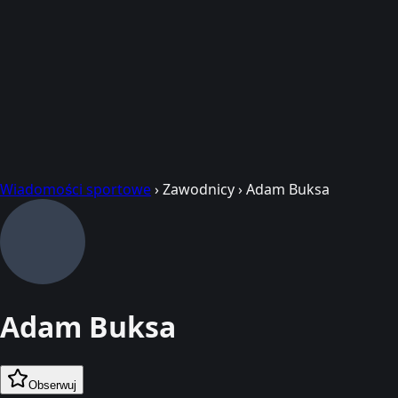
Wiadomości sportowe
›
Zawodnicy
›
Adam Buksa
Adam Buksa
Obserwuj