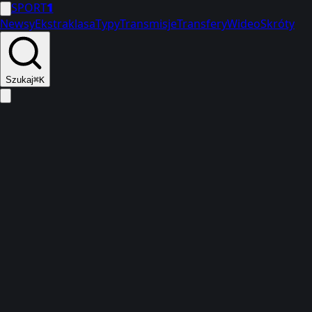
SPORT
1
Newsy
Ekstraklasa
Typy
Transmisje
Transfery
Wideo
Skróty
Szukaj
⌘K