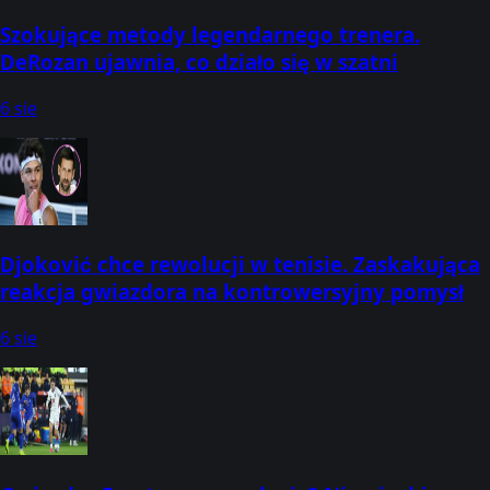
Szokujące metody legendarnego trenera.
DeRozan ujawnia, co działo się w szatni
6 sie
Djoković chce rewolucji w tenisie. Zaskakująca
reakcja gwiazdora na kontrowersyjny pomysł
6 sie