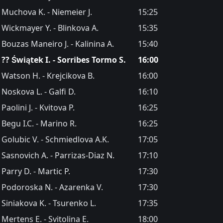
Muchova K. - Niemeier J.
15:25
Wickmayer Y. - Blinkova A.
15:35
Bouzas Maneiro J. - Kalinina A.
15:40
?? Świątek I. - Sorribes Tormo S.
16:00
Watson H. - Krejcikova B.
16:00
Noskova L. - Galfi D.
16:10
Paolini J. - Kvitova P.
16:25
Begu I.C. - Marino R.
16:25
Golubic V. - Schmiedlova A.K.
17:05
Sasnovich A. - Parrizas-Diaz N.
17:10
Parry D. - Martic P.
17:30
Podoroska N. - Azarenka V.
17:30
Siniakova K. - Tsurenko L.
17:35
Mertens E. - Svitolina E.
18:00