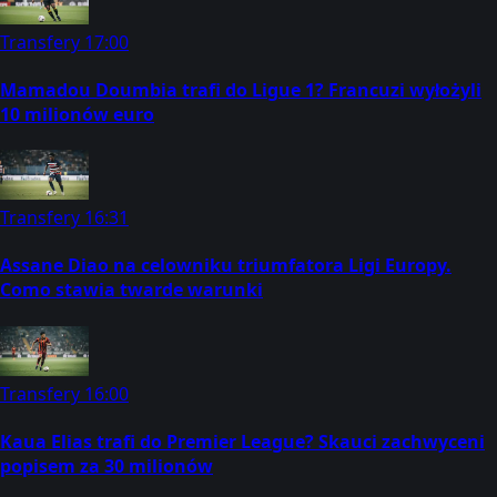
Transfery
17:00
Mamadou Doumbia trafi do Ligue 1? Francuzi wyłożyli
10 milionów euro
Transfery
16:31
Assane Diao na celowniku triumfatora Ligi Europy.
Como stawia twarde warunki
Transfery
16:00
Kaua Elias trafi do Premier League? Skauci zachwyceni
popisem za 30 milionów