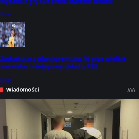
wypada z gry tuż przed startem sezonu
6 sie
Zaskakujący plan Juventusu. W grze wielkie
nazwisko i nietypowy układ z PSG
6 sie