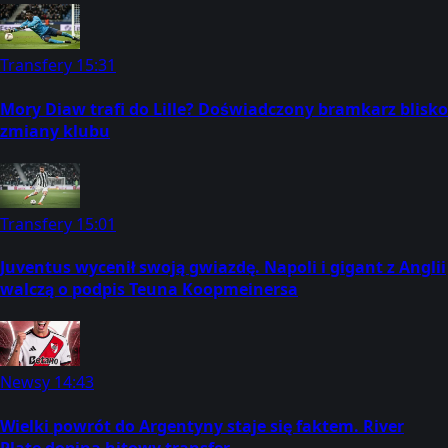
Transfery
15:31
Mory Diaw trafi do Lille? Doświadczony bramkarz blisko
zmiany klubu
Transfery
15:01
Juventus wycenił swoją gwiazdę. Napoli i gigant z Anglii
walczą o podpis Teuna Koopmeinersa
Newsy
14:43
Wielki powrót do Argentyny staje się faktem. River
Plate dopina hitowy transfer