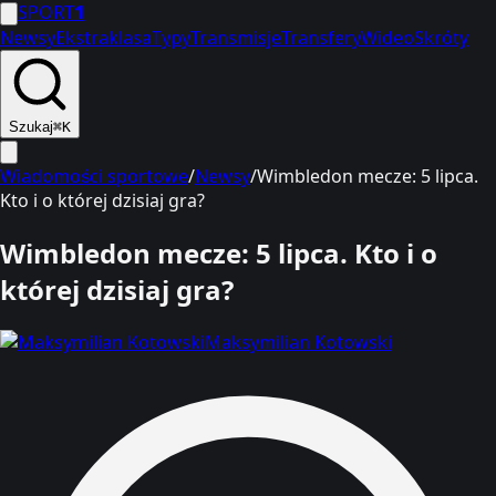
SPORT
1
Newsy
Ekstraklasa
Typy
Transmisje
Transfery
Wideo
Skróty
Szukaj
⌘K
Wiadomości sportowe
/
Newsy
/
Wimbledon mecze: 5 lipca.
Kto i o której dzisiaj gra?
Wimbledon mecze: 5 lipca. Kto i o
której dzisiaj gra?
Maksymilian Kotowski