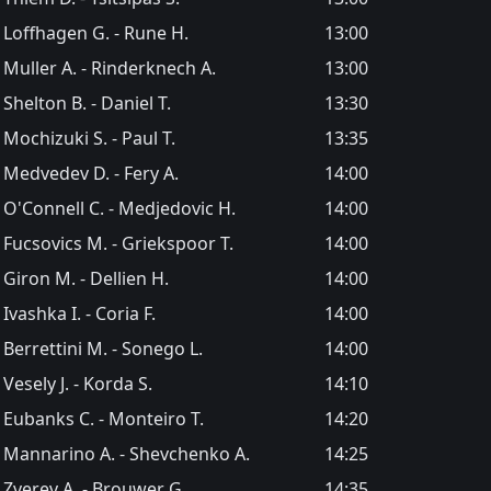
Loffhagen G. - Rune H.
13:00
Muller A. - Rinderknech A.
13:00
Shelton B. - Daniel T.
13:30
Mochizuki S. - Paul T.
13:35
Medvedev D. - Fery A.
14:00
O'Connell C. - Medjedovic H.
14:00
Fucsovics M. - Griekspoor T.
14:00
Giron M. - Dellien H.
14:00
Ivashka I. - Coria F.
14:00
Berrettini M. - Sonego L.
14:00
Vesely J. - Korda S.
14:10
Eubanks C. - Monteiro T.
14:20
Mannarino A. - Shevchenko A.
14:25
Zverev A. - Brouwer G.
14:35