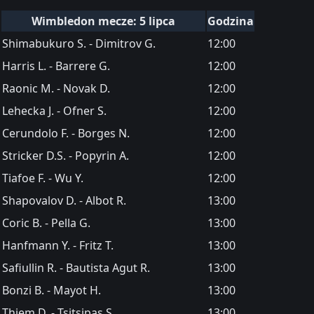
Wimbledon mecze: 5 lipca
Godzina
Shimabukuro S. - Dimitrov G.
12:00
Harris L. - Barrere G.
12:00
Raonic M. - Novak D.
12:00
Lehecka J. - Ofner S.
12:00
Cerundolo F. - Borges N.
12:00
Stricker D.S. - Popyrin A.
12:00
Tiafoe F. - Wu Y.
12:00
Shapovalov D. - Albot R.
13:00
Coric B. - Pella G.
13:00
Hanfmann Y. - Fritz T.
13:00
Safiullin R. - Bautista Agut R.
13:00
Bonzi B. - Mayot H.
13:00
Thiem D. - Tsitsipas S.
13:00