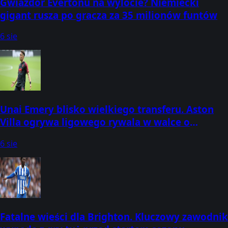
Gwiazdor Evertonu na wylocie? Niemiecki
gigant rusza po gracza za 35 milionów funtów
6 sie
Unai Emery blisko wielkiego transferu. Aston
Villa ogrywa ligowego rywala w walce o
gwiazdę
6 sie
Fatalne wieści dla Brighton. Kluczowy zawodnik