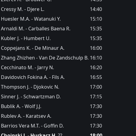
Cressy M. - Djere L.
14:40
Huesler M.A. - Watanuki Y.
15:10
Arnaldi M. - Carballes Baena R.
15:35
Kubler J. - Humbert U.
15:35
Coppejans K. - De Minaur A.
16:00
Zhang Zhizhen - Van De Zandschulp B.
16:10
Cecchinato M. - Jarry N.
16:20
Davidovich Fokina A. - Fils A.
16:55
Thompson J. - Djokovic N.
17:00
Sinner J. - Schwartzman D.
17:15
Bublik A. - Wolf J.J.
17:30
Rublev A. - Karatsev A.
17:30
Barrios Vera M.T. - Goffin D.
17:30
Choinski J. - Hurkacz H.
??
18:00