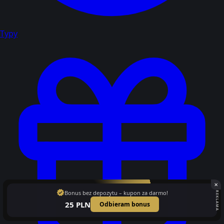
Typy
✕
verified
Bonus bez depozytu – kupon za darmo!
REKLAMA
25 PLN
Odbieram bonus