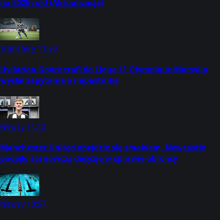
na 2026 rok! (Aktualizacja)
Transfery
11:30
Hyllarion Goore trafi do Ligue 1? Olympique Marsylia
wysłał zapytanie o napastnika
Newsy
11:12
Manchester United obejdzie się smakiem. Newcastle
podjęło stanowczą decyzję w sprawie obrońcy
Newsy
10:57