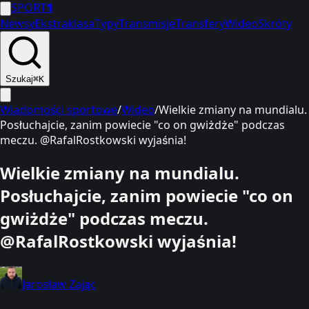
SPORT
1
Newsy
Ekstraklasa
Typy
Transmisje
Transfery
Wideo
Skróty
Szukaj
⌘K
Wiadomości sportowe
/
Wideo
/
Wielkie zmiany na mundialu.
Posłuchajcie, zanim powiecie "co on gwiżdże" podczas
meczu. @RafalRostkowski wyjaśnia!
Wielkie zmiany na mundialu.
Posłuchajcie, zanim powiecie "co on
gwiżdże" podczas meczu.
@RafalRostkowski wyjaśnia!
Jarosław Zając