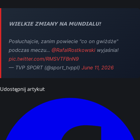
𝗪𝗜𝗘𝗟𝗞𝗜𝗘 𝗭𝗠𝗜𝗔𝗡𝗬 𝗡𝗔 𝗠𝗨𝗡𝗗𝗜𝗔𝗟𝗨❗
Posłuchajcie, zanim powiecie "co on gwiżdże"
podczas meczu...
@RafalRostkowski
wyjaśnia!
pic.twitter.com/RMSVTFBnN9
— TVP SPORT (@sport_tvppl)
June 11, 2026
Udostępnij artykuł: