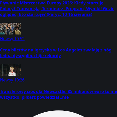
Pływanie Mistrzostwa Europy 2026: Kiedy startują
Polacy? Transmisja, Terminarz, Program, Wyniki! Gdzie
oglądać, kto startuje? (Paryż, 10-16 sierpnia)
Newsy
10:52
Ceny biletów na igrzyska w Los Angeles zwalają z nóg.
Jedna dyscyplina bije rekordy
Newsy
10:26
Transferowy cios dla Newcastle. 85 milionów euro to nie
wszystko, piłkarz powiedział „nie”