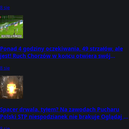
8 sie
Ponad 4 godziny oczekiwania, 49 strzałów, ale
jest! Ruch Chorzów w końcu otwiera swój
licznik bramkowy w sezonie 26/27.
8 sie
Spacer drwala. tyłem? Na zawodach Pucharu
Polski STP niespodzianek nie brakuje Oglądaj w
CANAL+:
8 sie