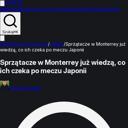
SPORT
1
Newsy
Ekstraklasa
Typy
Transmisje
Transfery
Wideo
Skróty
Szukaj
⌘K
Wiadomości sportowe
/
Wideo
/
Sprzątacze w Monterrey już
wiedzą, co ich czeka po meczu Japonii
Sprzątacze w Monterrey już wiedzą, co
ich czeka po meczu Japonii
Jarosław Zając