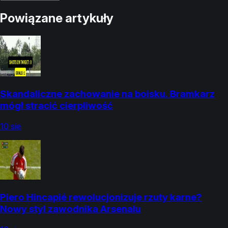
Powiązane artykuły
Skandaliczne zachowanie na boisku. Bramkarz
mógł stracić cierpliwość
10 sie
Piero Hincapié rewolucjonizuje rzuty karne?
Nowy styl zawodnika Arsenalu