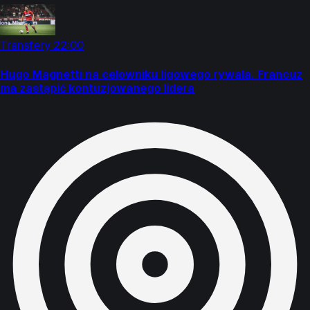
Transfery
22:00
Hugo Magnetti na celowniku ligowego rywala. Francuz
ma zastąpić kontuzjowanego lidera