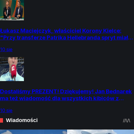
Łukasz Maciejczyk, właściciel Korony Kielce:
"Przy transferze Patrika Hellebranda spryt miał
duże znaczenie. Korona potr
10 sie
Dostaliśmy PREZENT! Dziękujemy! Jan Bednarek
ma też wiadomość dla wszystkich kibiców z
Polski!
10 sie