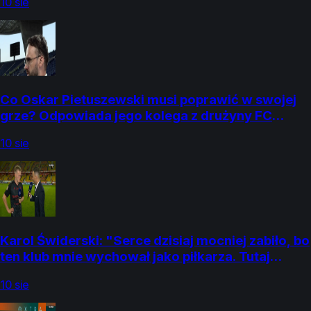
10 sie
Co Oskar Pietuszewski musi poprawić w swojej
grze? Odpowiada jego kolega z drużyny FC
Porto, Jan Bednarek! Posłuchajcie,
10 sie
Karol Świderski: "Serce dzisiaj mocniej zabiło, bo
ten klub mnie wychował jako piłkarza. Tutaj
stawiałem pierwsze kroki
10 sie