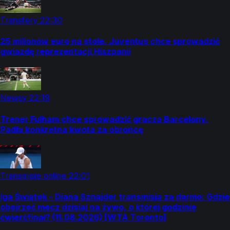
Transfery
22:30
25 milionów euro na stole. Juventus chce sprowadzić
gwiazdę reprezentacji Hiszpanii
Newsy
22:19
Trener Fulham chce sprowadzić gracza Barcelony.
Padła konkretna kwota za obrońcę
Transmisje online
22:01
Iga Świątek - Diana Sznajder transmisja za darmo: Gdzie
obejrzeć mecz dzisiaj na żywo, o której godzinie
ćwierćfinał? (11.08.2026) [WTA Toronto]