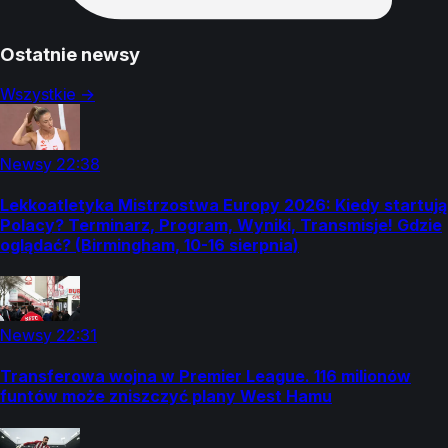
Ostatnie newsy
Wszystkie →
Newsy
22:38
Lekkoatletyka Mistrzostwa Europy 2026: Kiedy startują
Polacy? Terminarz, Program, Wyniki, Transmisje! Gdzie
oglądać? (Birmingham, 10-16 sierpnia)
Newsy
22:31
Transferowa wojna w Premier League. 116 milionów
funtów może zniszczyć plany West Hamu