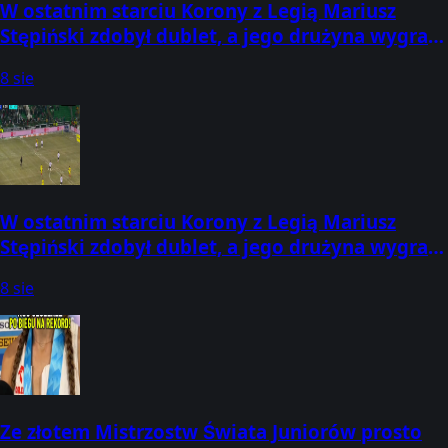
W ostatnim starciu Korony z Legią Mariusz
Stępiński zdobył dublet, a jego drużyna wygrała
2:1! Jaki wynik obstawiacie dz
8 sie
W ostatnim starciu Korony z Legią Mariusz
Stępiński zdobył dublet, a jego drużyna wygrała
2:1j! Jaki wynik obstawiacie d
8 sie
Ze złotem Mistrzostw Świata Juniorów prosto