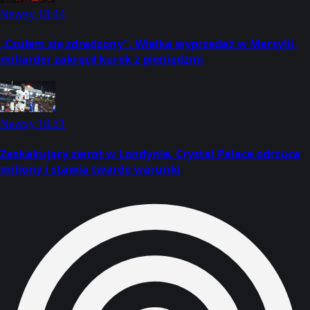
Newsy
18:44
„Czułem się zdradzony”. Wielka wyprzedaż w Marsylii,
miliarder zakręcił kurek z pieniędzmi
Newsy
18:31
Zaskakujący zwrot w Londynie. Crystal Palace odrzuca
miliony i stawia twarde warunki