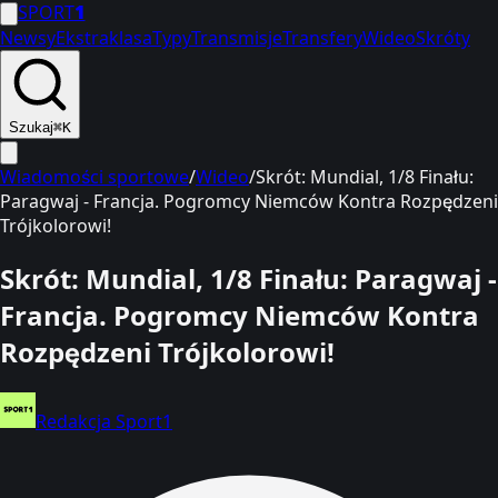
SPORT
1
Newsy
Ekstraklasa
Typy
Transmisje
Transfery
Wideo
Skróty
Szukaj
⌘K
Wiadomości sportowe
/
Wideo
/
Skrót: Mundial, 1/8 Finału:
Paragwaj - Francja. Pogromcy Niemców Kontra Rozpędzeni
Trójkolorowi!
Skrót: Mundial, 1/8 Finału: Paragwaj -
Francja. Pogromcy Niemców Kontra
Rozpędzeni Trójkolorowi!
Redakcja Sport1