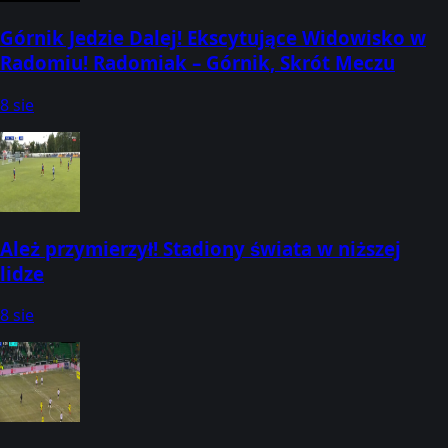
Górnik Jedzie Dalej! Ekscytujące Widowisko w
Radomiu! Radomiak – Górnik, Skrót Meczu
8 sie
Ależ przymierzył! Stadiony świata w niższej
lidze
8 sie