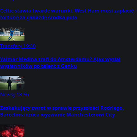
Celtic stawia twarde warunki. West Ham musi zapłacić
fortunę za gwiazdę środka pola
Transfery
19:00
Yaimar Medina trafi do Amsterdamu? Ajax wysłał
wysłanników po talent z Genku
Newsy
18:56
Zaskakujący zwrot w sprawie przyszłości Rodriego.
Barcelona rzuca wyzwanie Manchesterowi City