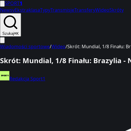
SPORT
1
Newsy
Ekstraklasa
Typy
Transmisje
Transfery
Wideo
Skróty
Szukaj
⌘K
Wiadomości sportowe
/
Wideo
/
Skrót: Mundial, 1/8 Finału: B
Skrót: Mundial, 1/8 Finału: Brazylia -
Redakcja Sport1