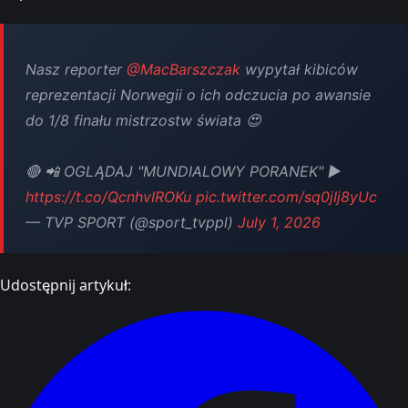
Nasz reporter
@MacBarszczak
wypytał kibiców
reprezentacji Norwegii o ich odczucia po awansie
do 1/8 finału mistrzostw świata 😍
🔴 📲 OGLĄDAJ "MUNDIALOWY PORANEK" ▶️
https://t.co/QcnhvIROKu
pic.twitter.com/sq0jIj8yUc
— TVP SPORT (@sport_tvppl)
July 1, 2026
Udostępnij artykuł: