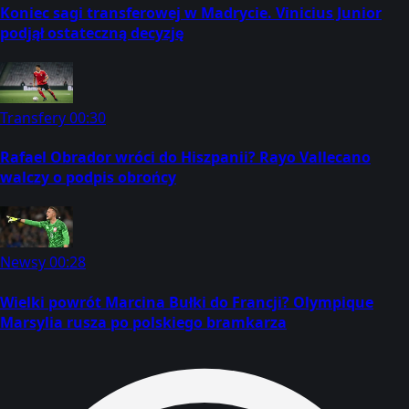
Koniec sagi transferowej w Madrycie. Vinicius Junior
podjął ostateczną decyzję
Transfery
00:30
Rafael Obrador wróci do Hiszpanii? Rayo Vallecano
walczy o podpis obrońcy
Newsy
00:28
Wielki powrót Marcina Bułki do Francji? Olympique
Marsylia rusza po polskiego bramkarza