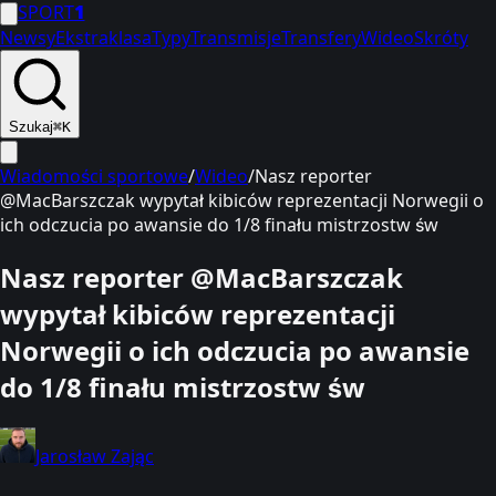
SPORT
1
Newsy
Ekstraklasa
Typy
Transmisje
Transfery
Wideo
Skróty
Szukaj
⌘K
Wiadomości sportowe
/
Wideo
/
Nasz reporter
@MacBarszczak wypytał kibiców reprezentacji Norwegii o
ich odczucia po awansie do 1/8 finału mistrzostw św
Nasz reporter @MacBarszczak
wypytał kibiców reprezentacji
Norwegii o ich odczucia po awansie
do 1/8 finału mistrzostw św
Jarosław Zając