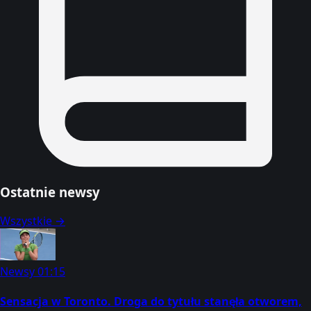
Ostatnie newsy
Wszystkie →
Newsy
01:15
Sensacja w Toronto. Droga do tytułu stanęła otworem,