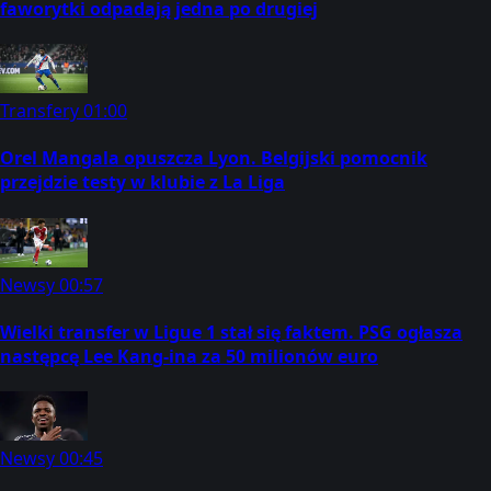
faworytki odpadają jedna po drugiej
Transfery
01:00
Orel Mangala opuszcza Lyon. Belgijski pomocnik
przejdzie testy w klubie z La Liga
Newsy
00:57
Wielki transfer w Ligue 1 stał się faktem. PSG ogłasza
następcę Lee Kang-ina za 50 milionów euro
Newsy
00:45