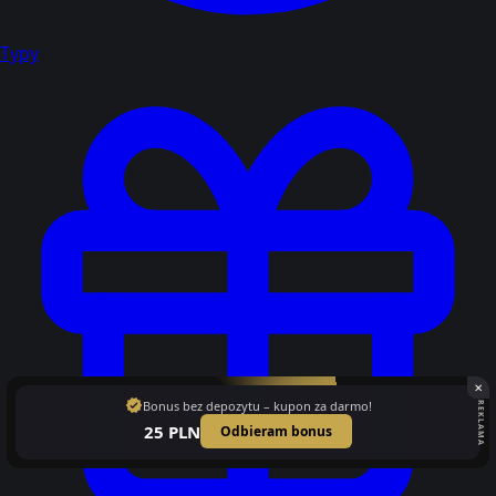
Typy
✕
verified
Bonus bez depozytu – kupon za darmo!
REKLAMA
25 PLN
Odbieram bonus