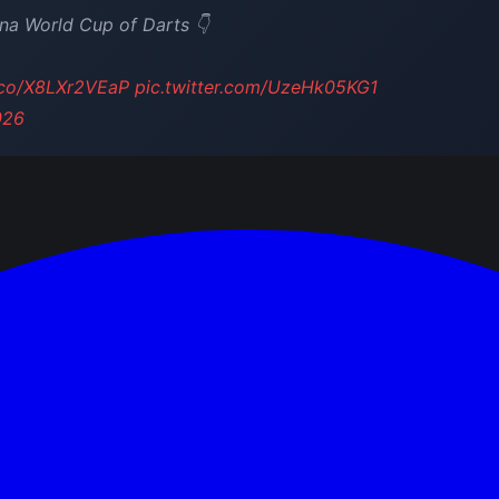
na World Cup of Darts 👇
t.co/X8LXr2VEaP
pic.twitter.com/UzeHk05KG1
026