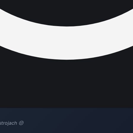
trojach 😔