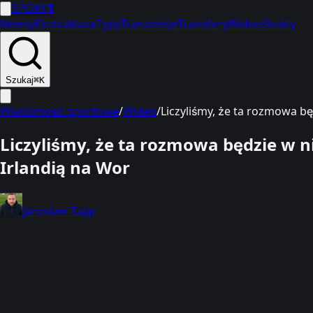
SPORT
1
Newsy
Ekstraklasa
Typy
Transmisje
Transfery
Wideo
Skróty
Szukaj
⌘K
Wiadomości sportowe
/
Wideo
/
Liczyliśmy, że ta rozmowa b
Liczyliśmy, że ta rozmowa będzie w 
Irlandią na Wor
Jarosław Zając