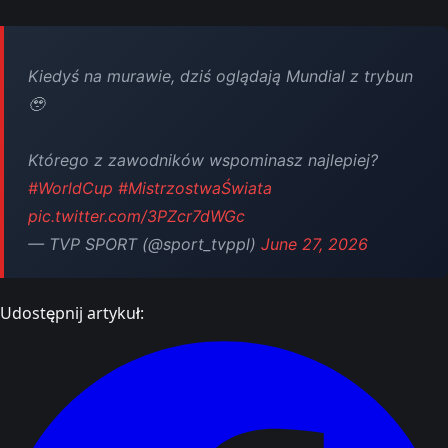
Kiedyś na murawie, dziś oglądają Mundial z trybun
🥹
Którego z zawodników wspominasz najlepiej?
#WorldCup
#MistrzostwaŚwiata
pic.twitter.com/3PZcr7dWGc
— TVP SPORT (@sport_tvppl)
June 27, 2026
Udostępnij artykuł: