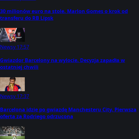
30 milionów euro na stole. Marlon Gomes o krok od
transferu do RB Lipsk
Newsy
17:57
Gwiazdor Barcelony na wylocie. Decyzja zapadła w
ostatniej chwili
Newsy
17:37
Barcelona idzie po gwiazdę Manchesteru City. Pierwsza
oferta za Rodriego odrzucona