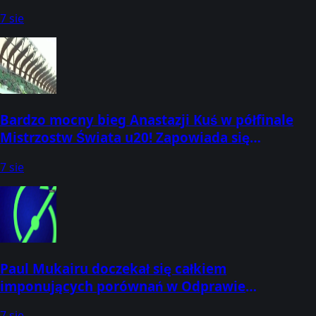
Odprawa Przedmeczowa trwa w CANAL
7 sie
Bardzo mocny bieg Anastazji Kuś w półfinale
Mistrzostw Świata u20! Zapowiada się
pasjonująca walka o medale w Oregonie!
7 sie
Paul Mukairu doczekał się całkiem
imponujących porównań w Odprawie
Przedmeczowej Oglądaj w CANAL+:
7 sie