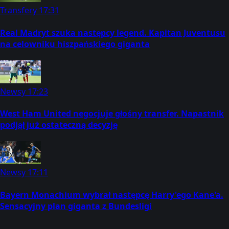
Transfery
17:31
Real Madryt szuka następcy legend. Kapitan Juventusu
na celowniku hiszpańskiego giganta
Newsy
17:23
West Ham United negocjuje głośny transfer. Napastnik
podjął już ostateczną decyzję
Newsy
17:11
Bayern Monachium wybrał następcę Harry'ego Kane'a.
Sensacyjny plan giganta z Bundesligi