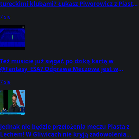
tureckimi klubami? Łukasz Piworowicz z Piasta
Gliwice odsłonił nieco szczegółów w
7 sie
Też musicie już sięgać po dziką kartę w
@Fantasy_ESA? Odprawa Meczowa jest w
całości dostępna na naszym YouTube:
7 sie
Jednak nie będzie przełożenia meczu Piasta z
Lechem! W Gliwicach nie kryją zadowolenia