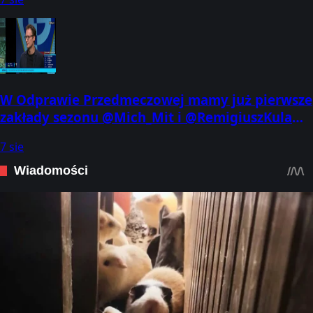
W Odprawie Przedmeczowej mamy już pierwsze
zakłady sezonu @Mich_Mit i @RemigiuszKula
mają nieco odmienne wizje na temat.
7 sie