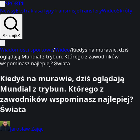
SPORT
1
Newsy
Ekstraklasa
Typy
Transmisje
Transfery
Wideo
Skróty
Szukaj
⌘K
Wiadomości sportowe
/
Wideo
/
Kiedyś na murawie, dziś
oglądają Mundial z trybun. Którego z zawodników
wspominasz najlepiej? Świata
Kiedyś na murawie, dziś oglądają
Mundial z trybun. Którego z
zawodników wspominasz najlepiej?
Świata
Jarosław Zając