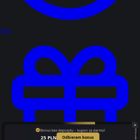
Typy
✕
verified
Bonus bez depozytu – kupon za darmo!
REKLAMA
25 PLN
Odbieram bonus