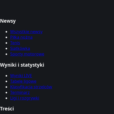
Newsy
Wszystkie newsy
Piłka nożna
Tenis
Siatkówka
Sporty motorowe
Wyniki i statystyki
Wyniki LIVE
Tabele ligowe
Klasyfikacja strzelców
Terminarz
Ligi i rozgrywki
Treści