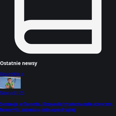
Ostatnie newsy
Wszystkie →
Newsy
01:15
Sensacja w Toronto. Droga do tytułu stanęła otworem,
faworytki odpadają jedna po drugiej