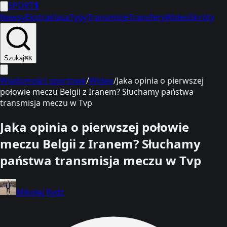
SPORT
1
Newsy
Ekstraklasa
Typy
Transmisje
Transfery
Wideo
Skróty
Szukaj
⌘K
Wiadomości sportowe
/
Wideo
/
Jaka opinia o pierwszej
połowie meczu Belgii z Iranem? Słuchamy państwa
transmisja meczu w Tvp
Jaka opinia o pierwszej połowie
meczu Belgii z Iranem? Słuchamy
państwa transmisja meczu w Tvp
Mikołaj Rydz