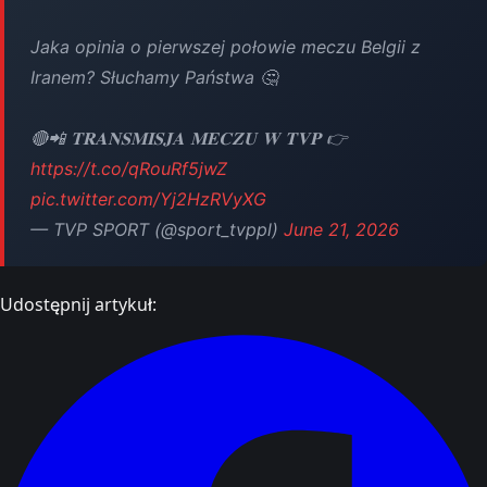
Jaka opinia o pierwszej połowie meczu Belgii z
Iranem? Słuchamy Państwa 🤔
🔴📲 𝐓𝐑𝐀𝐍𝐒𝐌𝐈𝐒𝐉𝐀 𝐌𝐄𝐂𝐙𝐔 𝐖 𝐓𝐕𝐏 👉
https://t.co/qRouRf5jwZ
pic.twitter.com/Yj2HzRVyXG
— TVP SPORT (@sport_tvppl)
June 21, 2026
Udostępnij artykuł: