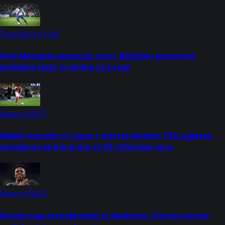
Transfery
01:00
Orel Mangala opuszcza Lyon. Belgijski pomocnik
przejdzie testy w klubie z La Liga
Newsy
00:57
Wielki transfer w Ligue 1 stał się faktem. PSG ogłasza
następcę Lee Kang-ina za 50 milionów euro
Newsy
00:45
Koniec sagi transferowej w Madrycie. Vinicius Junior