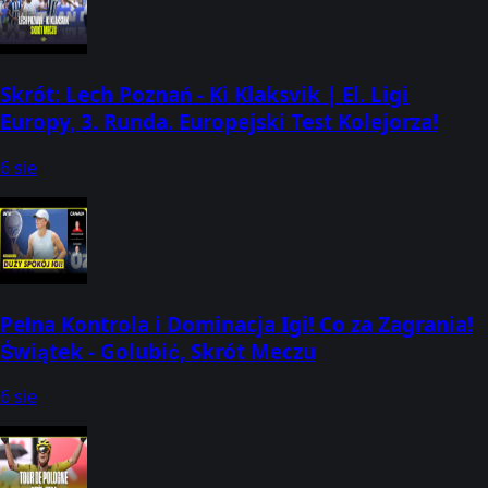
Skrót: Lech Poznań - Ki Klaksvik | El. Ligi
Europy, 3. Runda. Europejski Test Kolejorza!
6 sie
Pełna Kontrola i Dominacja Igi! Co za Zagrania!
Świątek - Golubić, Skrót Meczu
6 sie