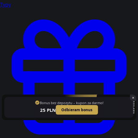
Typy
✕
verified
Bonus bez depozytu – kupon za darmo!
REKLAMA
25 PLN
Odbieram bonus