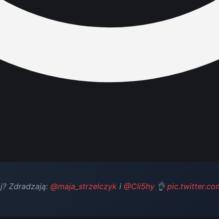
j? Zdradzają:
@maja_strzelczyk
i
@Cli5hy
👌
pic.twitter.c