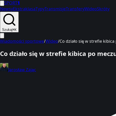
SPORT
1
Newsy
Ekstraklasa
Typy
Transmisje
Transfery
Wideo
Skróty
Szukaj
⌘K
Wiadomości sportowe
/
Wideo
/
Co działo się w strefie kibi
Co działo się w strefie kibica po mec
Jarosław Zając