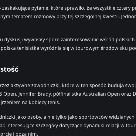
skakujące pytanie, które sprawiło, że wszystkie cztery p
 głównym tematem rozmowy przy tej szczególnej kwestii. Je
tu dyskusji wywołały spore zainteresowanie wśród polskich 
że polska tenisistka wyróżnia się w tourowym środowisku 
istość
rzez aktywne zawodniczki, które w ten sposób budują swoją
S Open, Jennifer Brady, półfinalistka Australian Open oraz 
jrzeniem na kobiecy tenis.
odniczki jako osoby, a nie tylko jako sportowców widziany
ać interesujące szczegóły dotyczące dynamiki relacji w to
rcie i poza nim.