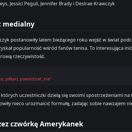
s, Jessici Peguli, Jennifer Brady i Desirae Krawczyk
t medialny
rawczyk postanowiły latem bieżącego roku wejść w świat po
zyskał popularność wśród fanów tenisa. To interesująca inic
urową rzeczywistość.
o, piłkarz powiedział „nie”
órych uczestniczki dzielą się swoimi spostrzeżeniami na t
iły nieco urozmaicić formułę, zadając sobie nawzajem nie
rzez czwórkę Amerykanek