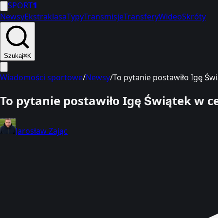
SPORT
1
Newsy
Ekstraklasa
Typy
Transmisje
Transfery
Wideo
Skróty
Szukaj
⌘K
Wiadomości sportowe
/
Newsy
/
To pytanie postawiło Igę Św
To pytanie postawiło Igę Świątek w 
Jarosław Zając