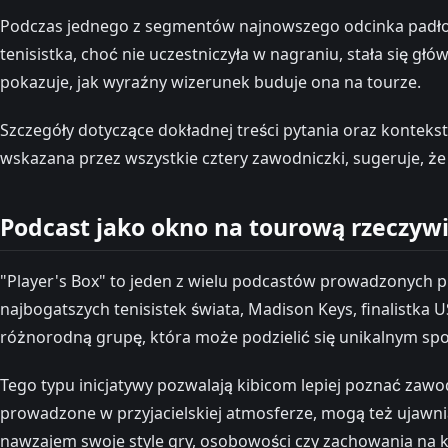
Podczas jednego z segmentów najnowszego odcinka padło za
tenisistka, choć nie uczestniczyła w nagraniu, stała się
pokazuje, jak wyraźny wizerunek buduje ona na tourze.
Szczegóły dotyczące dokładnej treści pytania oraz konteks
wskazana przez wszystkie cztery zawodniczki, sugeruje, 
Podcast jako okno na tourową rzeczyw
"Player's Box" to jeden z wielu podcastów prowadzonych p
najbogatszych tenisistek świata, Madison Keys, finalistka U
różnorodną grupę, która może podzielić się unikalnym spo
Tego typu inicjatywy pozwalają kibicom lepiej poznać zaw
prowadzone w przyjacielskiej atmosferze, mogą też ujawni
nawzajem swoje style gry, osobowości czy zachowania na ko