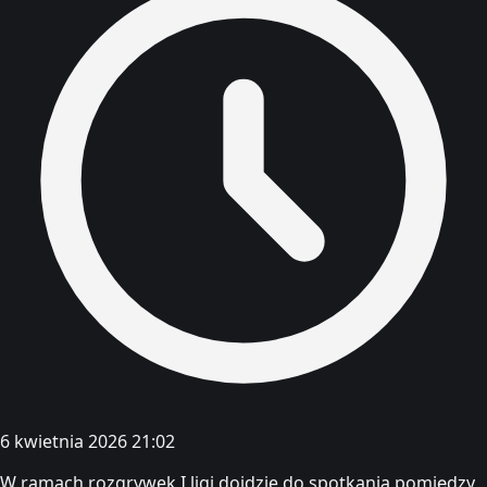
6 kwietnia 2026 21:02
W ramach rozgrywek I ligi dojdzie do spotkania pomiędzy