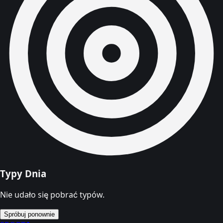
Typy Dnia
Nie udało się pobrać typów.
Spróbuj ponownie