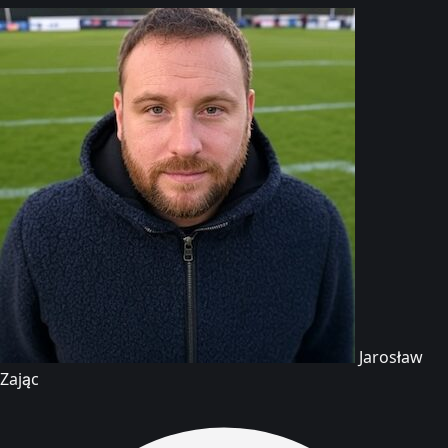
Jarosław
Zając