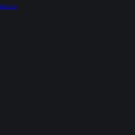
Bonusy