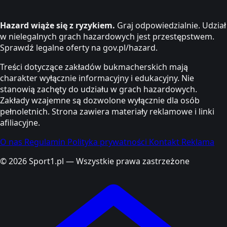
Hazard wiąże się z ryzykiem.
Graj odpowiedzialnie. Udział
w nielegalnych grach hazardowych jest przestępstwem.
Sprawdź legalne oferty na gov.pl/hazard.
Treści dotyczące zakładów bukmacherskich mają
charakter wyłącznie informacyjny i edukacyjny. Nie
stanowią zachęty do udziału w grach hazardowych.
Zakłady wzajemne są dozwolone wyłącznie dla osób
pełnoletnich. Strona zawiera materiały reklamowe i linki
afiliacyjne.
O nas
Regulamin
Polityka prywatności
Kontakt
Reklama
© 2026 Sport1.pl — Wszystkie prawa zastrzeżone