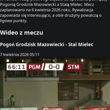
Pogonią Grodzisk Mazowiecki a Stalą Mielec. Mecz
zaplanowano na 6 kwietnia 2026 roku. Rywalizacja
zapowiada się interesująco, a obie drużyny powalczą o
ligowe punkty.
Wideo z meczu
Pogoń Grodzisk Mazowiecki - Stal Mielec
7 kwietnia 2026 05:11