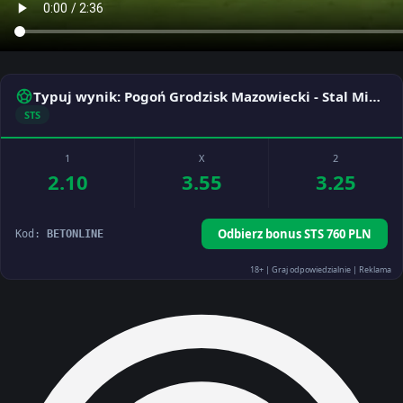
sports_soccer
Typuj wynik: Pogoń Grodzisk Mazowiecki - Stal Mielec I liga - skrót meczu
STS
1
X
2
2.10
3.55
3.25
Odbierz bonus STS 760 PLN
Kod:
BETONLINE
18+ | Graj odpowiedzialnie | Reklama