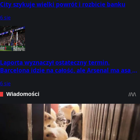
City szykuje wielki powrót i rozbicie banku
6 sie
Laporta wyznaczył ostateczny termin.
Barcelona idzie na całość, ale Arsenal ma asa w
rękawie
6 sie