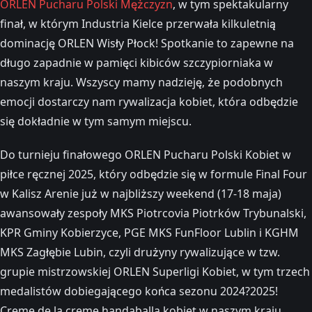
ORLEN Pucharu Polski Mężczyzn
, w tym spektakularny
finał, w którym Industria Kielce przerwała kilkuletnią
dominację ORLEN Wisły Płock! Spotkanie to zapewne na
długo zapadnie w pamięci kibiców szczypiorniaka w
naszym kraju. Wszyscy mamy nadzieję, że podobnych
emocji dostarczy nam rywalizacja kobiet, która odbędzie
się dokładnie w tym samym miejscu.
Do turnieju finałowego ORLEN Pucharu Polski Kobiet w
piłce ręcznej 2025, który odbędzie się w formule Final Four
w Kalisz Arenie już w najbliższy weekend (17-18 maja)
awansowały zespoły MKS Piotrcovia Piotrków Trybunalski,
KPR Gminy Kobierzyce, PGE MKS FunFloor Lublin i KGHM
MKS Zagłębie Lubin, czyli drużyny rywalizujące w tzw.
grupie mistrzowskiej ORLEN Superligi Kobiet, w tym trzech
medalistów dobiegającego końca sezonu 2024?2025!
Creme de la creme handaballa kobiet w naszym kraju.