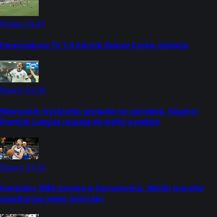
Wideo
03:43
Ferencvárosi TC 1-0 Górnik Zabrze Corbu niestety
Newsy
02:06
Newcastle wystawiło gwiazdę na sprzedaż. Giganci
Premier League ruszają do walki o podpis
Newsy
01:52
Gwiazdor NBA zostaje w Sacramento. Wielki transfer
upadł przez jeden kontrakt