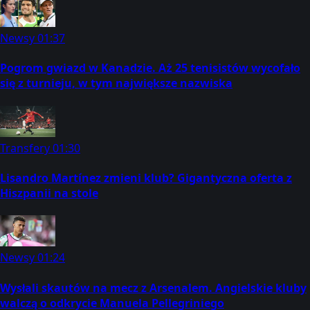
Newsy
01:37
Pogrom gwiazd w Kanadzie. Aż 25 tenisistów wycofało
się z turnieju, w tym największe nazwiska
Transfery
01:30
Lisandro Martínez zmieni klub? Gigantyczna oferta z
Hiszpanii na stole
Newsy
01:24
Wysłali skautów na mecz z Arsenalem. Angielskie kluby
walczą o odkrycie Manuela Pellegriniego