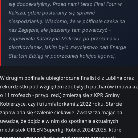
się doczekałyśmy. Przed nami teraz Final Four w
Kaliszu, gdzie postaramy się sprawić
niespodziankę. Wiadomo, że w półfinale czeka na
nas Zagłębie, ale jedziemy tam powalczyć -
zapewniała Katarzyna Mokrzka po przełamaniu
piotrkowianek, jakim było zwycięstwo nad Energa
Startem Elbląg w poprzedniej kolejce ligowej.
W drugim półfinale ubiegłoroczne finalistki z Lublina oraz
rekordzistki pod względem zdobytych pucharów (mowa aż
o 11 trofeach - przyp. red.) zmierzą się z KPR Gminy
Kobierzyce, czyli triumfatorkami z 2022 roku. Starcie
zapowiada się szalenie ciekawie. Zwłaszcza mając na
uwadze, że dojdzie w nim do spotkania aktualnych
medalistek ORLEN Superligi Kobiet 2024/2025, które