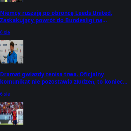
Niemcy ruszają po obrońcę Leeds United.
Zaskakujący powrót do Bundesligi na
horyzoncie
6 sie
Dramat gwiazdy tenisa trwa. Oficjalny
komunikat nie pozostawia złudzeń, to koniec
marzeń
6 sie