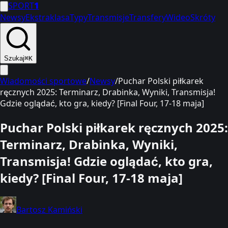
SPORT
1
Newsy
Ekstraklasa
Typy
Transmisje
Transfery
Wideo
Skróty
Szukaj
⌘K
Wiadomości sportowe
/
Newsy
/
Puchar Polski piłkarek
ręcznych 2025: Terminarz, Drabinka, Wyniki, Transmisja!
Gdzie oglądać, kto gra, kiedy? [Final Four, 17-18 maja]
Puchar Polski piłkarek ręcznych 2025:
Terminarz, Drabinka, Wyniki,
Transmisja! Gdzie oglądać, kto gra,
kiedy? [Final Four, 17-18 maja]
Bartosz Kamiński