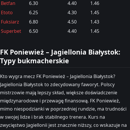
Betfan
6.30
4.40
1.46
Etoto
6.25
4.30
1.45
Fuksiarz
6.80
4.50
1.43
Superbet
6.50
4.40
1.45
FK Poniewież – Jagiellonia Białystok:
Typy bukmacherskie
Kto wygra mecz FK Poniewież – Jagiellonia Białystok?
Jagiellonia Białystok to zdecydowany faworyt. Polscy
mistrzowie mają lepszy skład, większe doświadczenie
międzynarodowe i przewagę finansową. FK Poniewież,
mimo niespodzianki w poprzedniej rundzie, ma trudności
w swojej lidze i brak stabilnego trenera. Kurs na
zwycięstwo Jagiellonii jest znacznie niższy, co wskazuje na