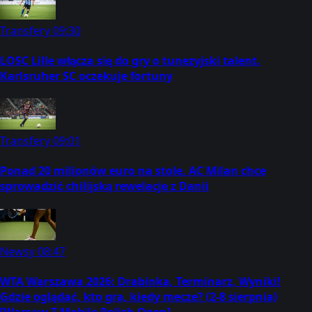
Transfery
09:30
LOSC Lille włącza się do gry o tunezyjski talent.
Karlsruher SC oczekuje fortuny
Transfery
09:01
Ponad 20 milionów euro na stole. AC Milan chce
sprowadzić chilijską rewelację z Danii
Newsy
08:47
WTA Warszawa 2026: Drabinka, Terminarz, Wyniki!
Gdzie oglądać, kto gra, kiedy mecze? (2-8 sierpnia)
[Warsaw T-Mobile Polish Open]