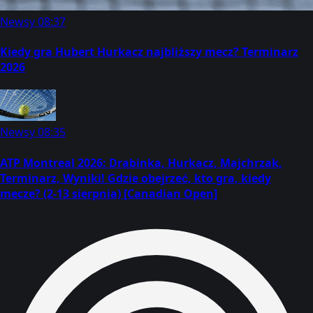
Newsy
08:37
Kiedy gra Hubert Hurkacz najbliższy mecz? Terminarz
2026
Newsy
08:35
ATP Montreal 2026: Drabinka, Hurkacz, Majchrzak,
Terminarz, Wyniki! Gdzie obejrzeć, kto gra, kiedy
mecze? (2-13 sierpnia) [Canadian Open]