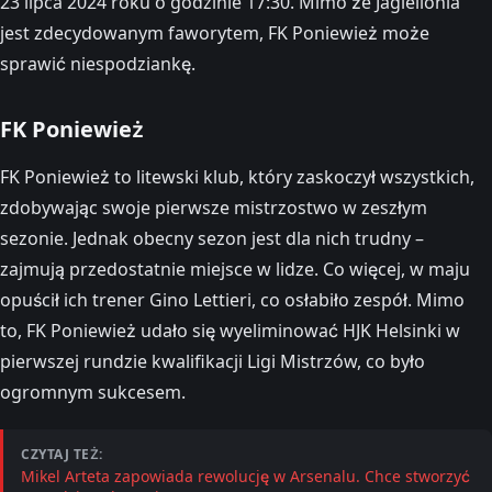
23 lipca 2024 roku o godzinie 17:30. Mimo że Jagiellonia
jest zdecydowanym faworytem, FK Poniewież może
sprawić niespodziankę.
FK Poniewież
FK Poniewież to litewski klub, który zaskoczył wszystkich,
zdobywając swoje pierwsze mistrzostwo w zeszłym
sezonie. Jednak obecny sezon jest dla nich trudny –
zajmują przedostatnie miejsce w lidze. Co więcej, w maju
opuścił ich trener Gino Lettieri, co osłabiło zespół. Mimo
to, FK Poniewież udało się wyeliminować HJK Helsinki w
pierwszej rundzie kwalifikacji Ligi Mistrzów, co było
ogromnym sukcesem.
CZYTAJ TEŻ:
Mikel Arteta zapowiada rewolucję w Arsenalu. Chce stworzyć