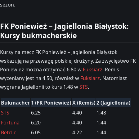
sezon.
FK Poniewież – Jagiellonia Białystok:
Kursy bukmacherskie
Kursy na mecz FK Poniewież – Jagiellonia Białystok
wskazują na przewagę polskiej drużyny. Za zwycięstwo FK
Poniewież można otrzymać 6.80 w
Fuksiarz
. Remis
wyceniany jest na 4.50, również w
Fuksiarz
. Natomiast
wygrana Jagiellonii to kurs 1.48 w
STS
.
Bukmacher
1 (FK Poniewież)
X (Remis)
2 (Jagiellonia)
STS
6.25
4.40
1.48
Fortuna
6.20
4.40
1.44
Betclic
6.05
4.22
1.44