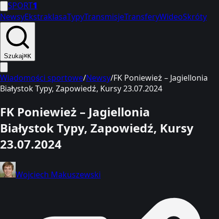
SPORT
1
Newsy
Ekstraklasa
Typy
Transmisje
Transfery
Wideo
Skróty
Szukaj
⌘K
Wiadomości sportowe
/
Newsy
/
FK Poniewież – Jagiellonia
Białystok Typy, Zapowiedź, Kursy 23.07.2024
FK Poniewież – Jagiellonia
Białystok Typy, Zapowiedź, Kursy
23.07.2024
Wojciech Makuszewski