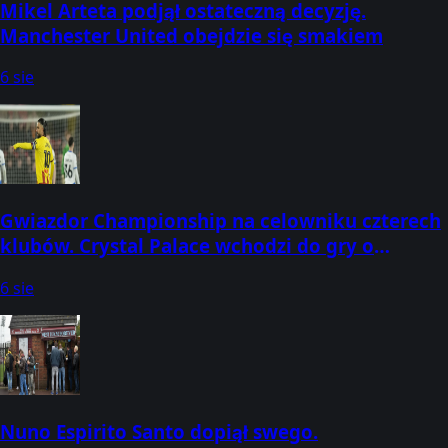
Mikel Arteta podjął ostateczną decyzję.
Manchester United obejdzie się smakiem
6 sie
Gwiazdor Championship na celowniku czterech
klubów. Crystal Palace wchodzi do gry o
kapitana
6 sie
Nuno Espirito Santo dopiął swego.