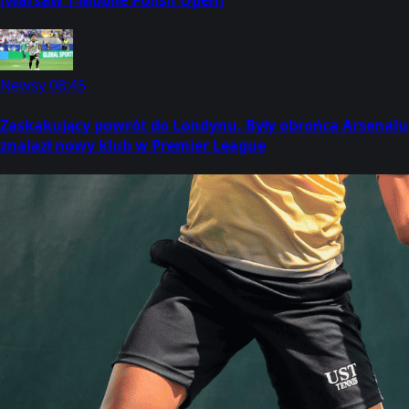
Newsy
08:45
Zaskakujący powrót do Londynu. Były obrońca Arsenalu
znalazł nowy klub w Premier League