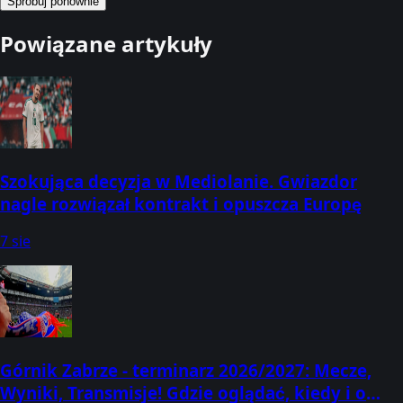
Spróbuj ponownie
Powiązane artykuły
Szokująca decyzja w Mediolanie. Gwiazdor
nagle rozwiązał kontrakt i opuszcza Europę
7 sie
Górnik Zabrze - terminarz 2026/2027: Mecze,
Wyniki, Transmisje! Gdzie oglądać, kiedy i o