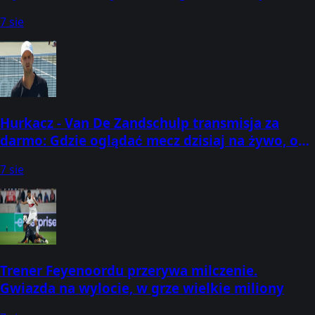
której godzinie? [Aktualizacja: 07.08.2026]
7 sie
Hurkacz - Van De Zandschulp transmisja za
darmo: Gdzie oglądać mecz dzisiaj na żywo, o
której godzinie? (07.08.2026) [ATP Montreal]
7 sie
Trener Feyenoordu przerywa milczenie.
Gwiazda na wylocie, w grze wielkie miliony