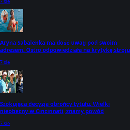
7 sie
Aryna Sabalenka ma dość uwag pod swoim
adresem. Ostro odpowiedziała na krytykę stroju
7 sie
Szokująca decyzja obrońcy tytułu. Wielki
nieobecny w Cincinnati, znamy powód
7 sie