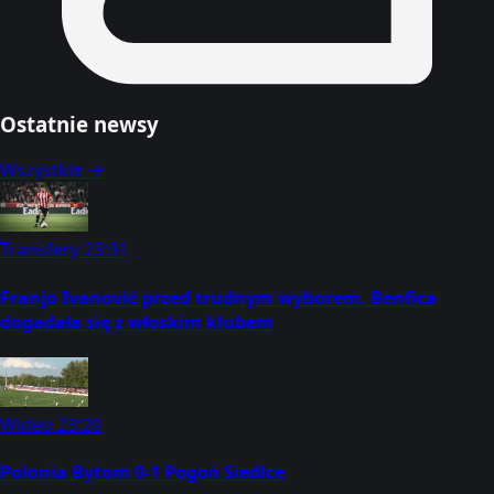
Ostatnie newsy
Wszystkie →
Transfery
23:31
Franjo Ivanović przed trudnym wyborem. Benfica
dogadała się z włoskim klubem
Wideo
23:20
Polonia Bytom 0-1 Pogoń Siedlce