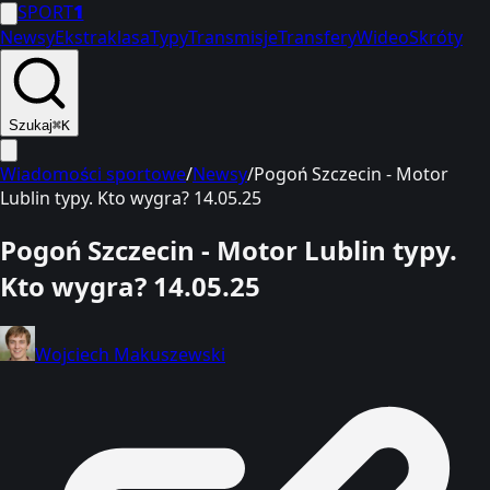
SPORT
1
Newsy
Ekstraklasa
Typy
Transmisje
Transfery
Wideo
Skróty
Szukaj
⌘K
Wiadomości sportowe
/
Newsy
/
Pogoń Szczecin - Motor
Lublin typy. Kto wygra? 14.05.25
Pogoń Szczecin - Motor Lublin typy.
Kto wygra? 14.05.25
Wojciech Makuszewski