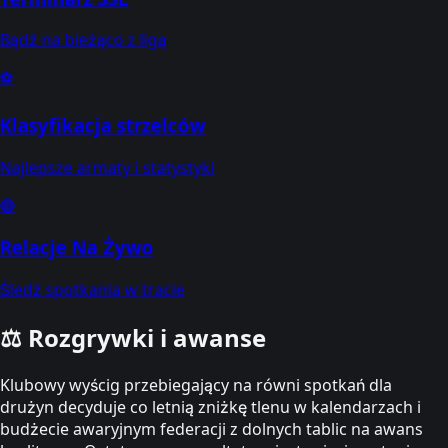
Bądź na bieżąco z ligą
⚽
Klasyfikacja strzelców
Najlepsze armaty i statystyki
🔴
Relacje Na Żywo
Śledź spotkania w tracie
⚖️
Rozgrywki i awanse
Klubowy wyścig przebiegający na równi spotkań dla
drużyn decyduje co letnią zniżkę tlenu w kalendarzach i
budżecie awaryjnym federacji z dolnych tablic na awans