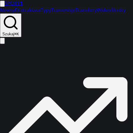
SPORT
1
Newsy
Ekstraklasa
Typy
Transmisje
Transfery
Wideo
Skróty
Szukaj
⌘K