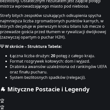
bezlitosny. Ostatecznym rezultatem jest zajęcie potęgi
mistrza wprowadzającego miasto pod niebiosa.
Strefy bitych zespołów szukających odkupienia spycha
najmniejsza liczba zgromadzonych punktów karnych, w
których decyduje w pierwszym kroku bilans lub mecze o
przewadze gościa przed tłumem w rywalizacji dwójkowej
(zazwyczaj opartym o puchar H2H).
💡 W skrócie – Struktura Tabela:
Łączna liczba drużyn:
20
potęg z całego kraju.
Format rozgrywek kołowych: dom i wyjazd.
Drabinka awansów uzależniona od rankingów UEFA
oraz finału pucharu.
System bezlitosnych spadków (relegacji).
🐐
Mityczne Postacie i Legendy
🏆
🏆