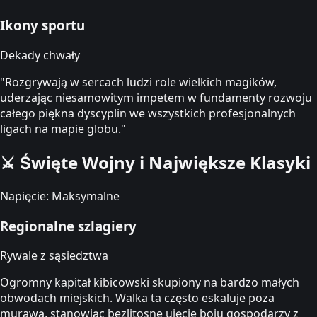
Ikony sportu
Dekady chwały
"Rozgrywają w sercach ludzi role wielkich magików,
uderzając niesamowitym impetem w fundamenty rozwoju
całego piękna dyscyplin we wszystkich profesjonalnych
ligach na mapie globu."
⚔️
Święte Wojny i Największe Klasyki
Napięcie: Maksymalne
Regionalne szlagiery
Rywale z sąsiedztwa
Ogromny kapitał kibicowski skupiony na bardzo małych
obwodach miejskich. Walka ta często eskaluje poza
murawą, stanowiąc bezlitosne ujęcie boju gospodarzy z