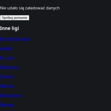
Nie udało się załadować danych
Spróbuj ponownie
Inne ligi
Premier League
Anglia
La Liga
Hiszpania
Serie A
Włochy
Bundesliga
Niemcy