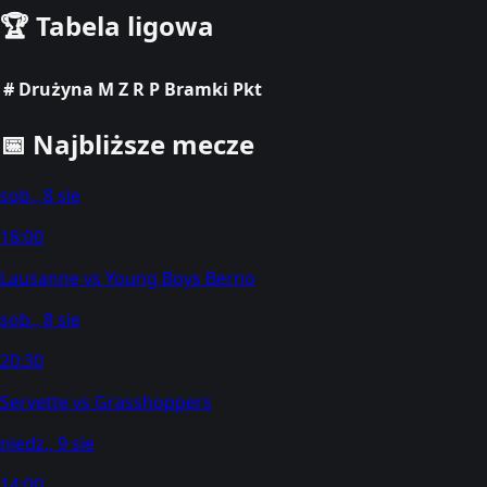
🏆
Tabela ligowa
#
Drużyna
M
Z
R
P
Bramki
Pkt
📅
Najbliższe mecze
sob., 8 sie
18:00
Lausanne
vs
Young Boys Berno
sob., 8 sie
20:30
Servette
vs
Grasshoppers
niedz., 9 sie
14:00