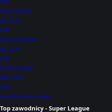
16:00
Thun
vs
Servette
sob., 22 sie
18:00
Luzern
vs
Lausanne
sob., 22 sie
20:30
Zürich
vs
FC Basel
niedz., 23 sie
14:00
Young Boys Berno
vs
Vaduz
Top zawodnicy - Super League