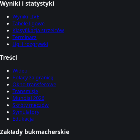
Wyniki i statystyki
Wyniki LIVE
Tabele ligowe
Klasyfikacja strzelców
Terminarz
Ligi i rozgrywki
Treści
Wideo
Polacy za granicą
Okno transferowe
Transmisje
Mundial 2026
Skróty meczów
Symulatory
Edukacja
Zakłady bukmacherskie