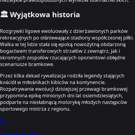
niezwykle prawdopodobnych wyników bukmacherskich.
🏛️
Wyjątkowa historia
Rozgrywki ligowe ewoluowały z dzierżawionych parków
rekreacyjnych po olśniewające stadiony współczesnej piłki.
Walka w tej lidze stała się epoką nowożytną obdarzoną
bogactwem transferowych strzałów z zewnątrz, jak i
skromnych zespołów rzucających oponentowi obłędne
scenariusze bramkowe.
Przez kilka dekad rywalizacja rodziła legendy stających
kościół w miłośnikach kibiców na kontynencie.
Rozpatrywanie ewolucji dzisiejszej przewagi bramkowej
przypomina epikę minionych dni lat osiemdziesiątych,
podparte na niesłabnącą motorykę młodych następców
sportowego mistrza z regionu.
🗓️
Terminarz SSL