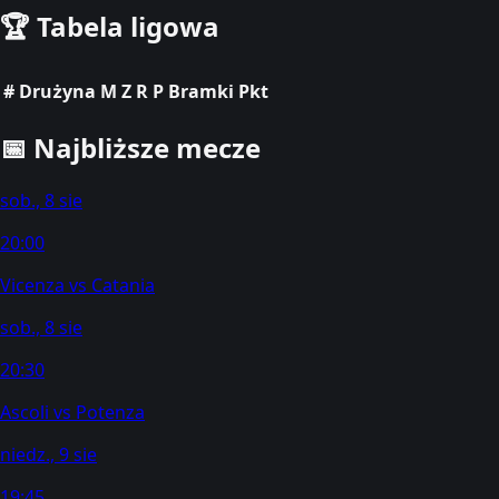
🏆
Tabela ligowa
#
Drużyna
M
Z
R
P
Bramki
Pkt
📅
Najbliższe mecze
sob., 8 sie
20:00
Vicenza
vs
Catania
sob., 8 sie
20:30
Ascoli
vs
Potenza
niedz., 9 sie
19:45