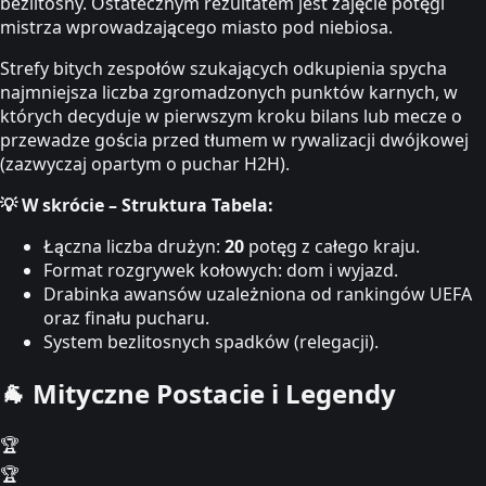
bezlitosny. Ostatecznym rezultatem jest zajęcie potęgi
mistrza wprowadzającego miasto pod niebiosa.
Strefy bitych zespołów szukających odkupienia spycha
najmniejsza liczba zgromadzonych punktów karnych, w
których decyduje w pierwszym kroku bilans lub mecze o
przewadze gościa przed tłumem w rywalizacji dwójkowej
(zazwyczaj opartym o puchar H2H).
💡 W skrócie – Struktura Tabela:
Łączna liczba drużyn:
20
potęg z całego kraju.
Format rozgrywek kołowych: dom i wyjazd.
Drabinka awansów uzależniona od rankingów UEFA
oraz finału pucharu.
System bezlitosnych spadków (relegacji).
🐐
Mityczne Postacie i Legendy
🏆
🏆