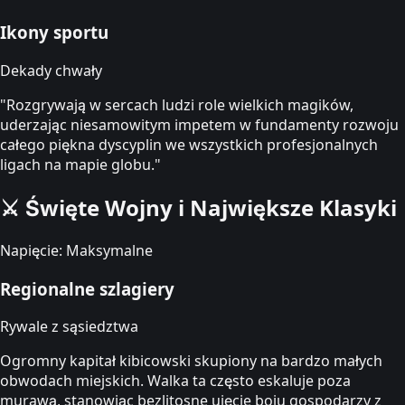
Ikony sportu
Dekady chwały
"Rozgrywają w sercach ludzi role wielkich magików,
uderzając niesamowitym impetem w fundamenty rozwoju
całego piękna dyscyplin we wszystkich profesjonalnych
ligach na mapie globu."
⚔️
Święte Wojny i Największe Klasyki
Napięcie: Maksymalne
Regionalne szlagiery
Rywale z sąsiedztwa
Ogromny kapitał kibicowski skupiony na bardzo małych
obwodach miejskich. Walka ta często eskaluje poza
murawą, stanowiąc bezlitosne ujęcie boju gospodarzy z