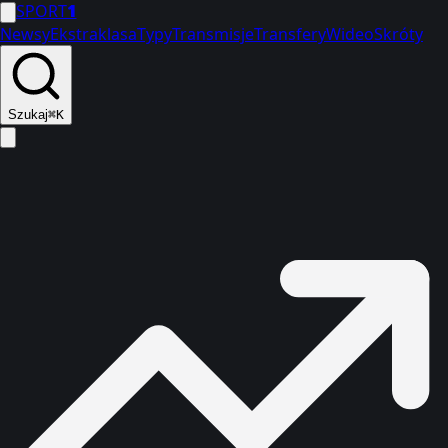
SPORT
1
Newsy
Ekstraklasa
Typy
Transmisje
Transfery
Wideo
Skróty
Szukaj
⌘K