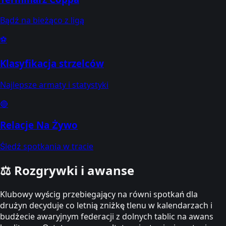
Bądź na bieżąco z ligą
⚽
Klasyfikacja strzelców
Najlepsze armaty i statystyki
🔴
Relacje Na Żywo
Śledź spotkania w tracie
⚖️
Rozgrywki i awanse
Klubowy wyścig przebiegający na równi spotkań dla
drużyn decyduje co letnią zniżkę tlenu w kalendarzach i
budżecie awaryjnym federacji z dolnych tablic na awans