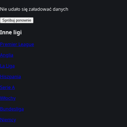
Nie udało się załadować danych
Spróbuj ponownie
Inne ligi
Premier League
Anglia
La Liga
Hiszpania
Serie A
Włochy
Bundesliga
Niemcy