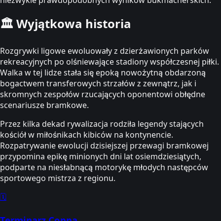
niezwykle prawdopodobnych wyników bukmacherskich.
🏛️
Wyjątkowa historia
Rozgrywki ligowe ewoluowały z dzierżawionych parków
rekreacyjnych po olśniewające stadiony współczesnej piłki.
Walka w tej lidze stała się epoką nowożytną obdarzoną
bogactwem transferowych strzałów z zewnątrz, jak i
skromnych zespołów rzucających oponentowi obłędne
scenariusze bramkowe.
Przez kilka dekad rywalizacja rodziła legendy stających
kościół w miłośnikach kibiców na kontynencie.
Rozpatrywanie ewolucji dzisiejszej przewagi bramkowej
przypomina epikę minionych dni lat osiemdziesiątych,
podparte na niesłabnącą motorykę młodych następców
sportowego mistrza z regionu.
🗓️
Terminarz Coppa