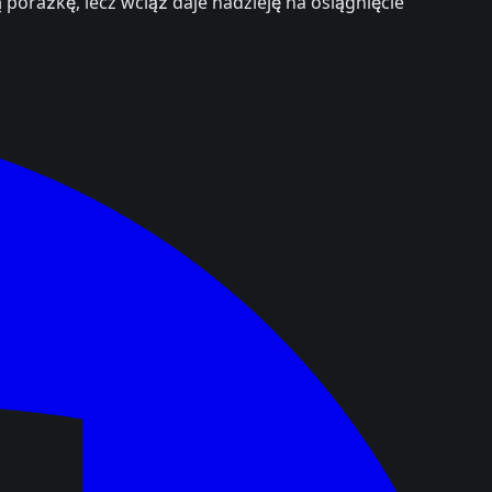
orażkę, lecz wciąż daje nadzieję na osiągnięcie