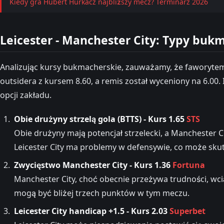
Kiedy gra Hubert Hurkacz najbliższy mecz? Terminarz 2026
Leicester - Manchester City: Typy buk
Analizując kursy bukmacherskie, zauważamy, że faworytem 
outsidera z kursem 8.60, a remis został wyceniony na 6.00. 
opcji zakładu.
Obie drużyny strzelą gola (BTTS) - Kurs 1.65
STS
Obie drużyny mają potencjał strzelecki, a Manchester 
Leicester City ma problemy w defensywie, co może sku
Zwycięstwo Manchester City - Kurs 1.36
Fortuna
Manchester City, choć obecnie przeżywa trudności, wci
mogą być bliżej trzech punktów w tym meczu.
Leicester City handicap +1.5 - Kurs 2.03
Superbet