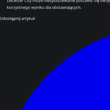
Leicester City może niespodziewanie postawić się swoj
korzystnego wyniku dla obstawiających.
Udostępnij artykuł: