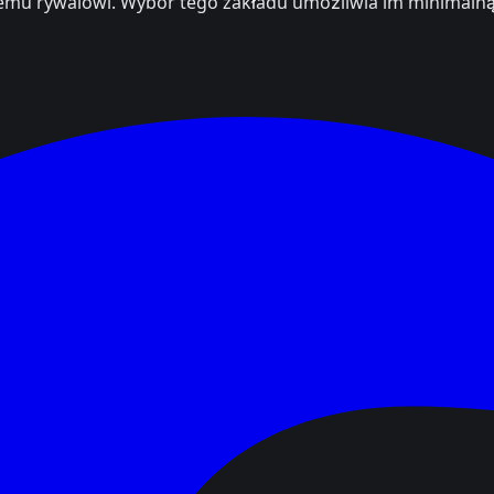
emu rywalowi. Wybór tego zakładu umożliwia im minimalną p