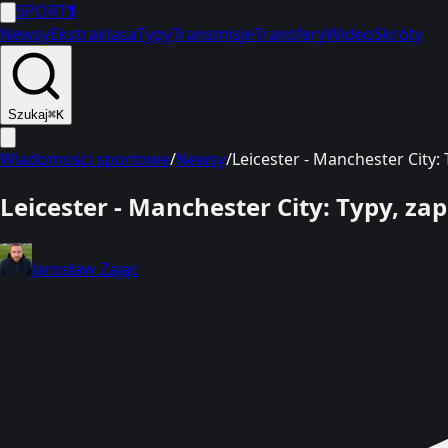
SPORT
1
Newsy
Ekstraklasa
Typy
Transmisje
Transfery
Wideo
Skróty
Szukaj
⌘K
Wiadomości sportowe
/
Newsy
/
Leicester - Manchester City:
Leicester - Manchester City: Typy, za
Jarosław Zając