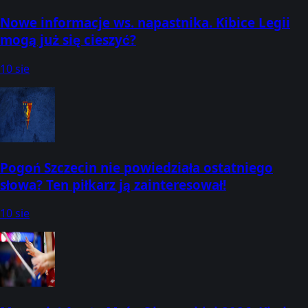
Nowe informacje ws. napastnika. Kibice Legii
mogą już się cieszyć?
10 sie
Pogoń Szczecin nie powiedziała ostatniego
słowa? Ten piłkarz ją zainteresował!
10 sie