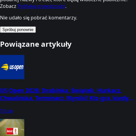
Zobacz
Politykę prywatności
.
Nie udało się pobrać komentarzy.
Spróbuj ponownie
Powiązane artykuły
US Open 2026: Drabinka, Świątek, Hurkacz,
Chwalińska, Terminarz, Wyniki! Kto gra, kiedy
losowanie? (30 sierpnia - 13 września)
10 sie