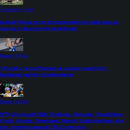
Transfery
10:01
Jankat Yılmaz przed kluczową decyzją. Galatasaray
walczy o zatrzymanie bramkarza
Newsy
09:40
18-latek z Lecha Poznań na ustach wszystkich.
Najlepszy wynik w Ekstraklasie!
Newsy
09:34
WTA Cincinnati 2026: Drabinka, Świątek, Chwalińska,
Fręch, Linette, Terminarz, Wyniki! Gdzie obejrzeć, kto
gra, kiedy losowanie? [13-23 sierpnia]