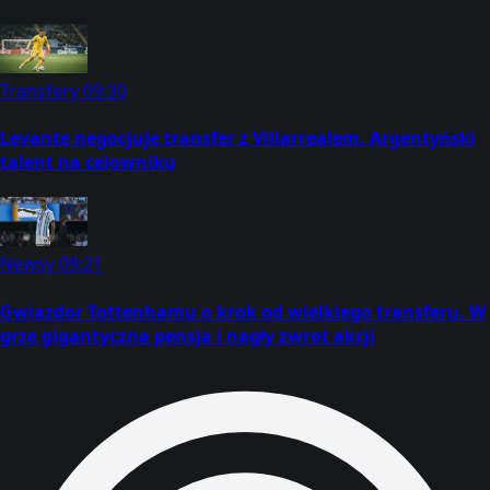
Transfery
09:30
Levante negocjuje transfer z Villarrealem. Argentyński
talent na celowniku
Newsy
09:21
Gwiazdor Tottenhamu o krok od wielkiego transferu. W
grze gigantyczna pensja i nagły zwrot akcji