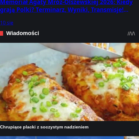
Memoriał Agaty Mróz-Olszewskiej 2026: Kiedy
grają Polki? Terminarz, Wyniki, Transmisje!
Gdzie oglądać, o której godzinie mecze?
10 sie
(Koszalin, 11-13 sierpnia)