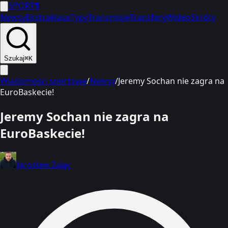
SPORT
1
Newsy
Ekstraklasa
Typy
Transmisje
Transfery
Wideo
Skróty
Szukaj
⌘K
Wiadomości sportowe
/
Newsy
/
Jeremy Sochan nie zagra na
EuroBaskecie!
Jeremy Sochan nie zagra na
EuroBaskecie!
Jarosław Zając