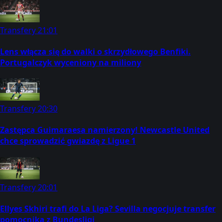
Transfery
21:01
Lens włącza się do walki o skrzydłowego Benfiki.
Portugalczyk wyceniony na miliony
Transfery
20:30
Zastępca Guimaraesa namierzony! Newcastle United
chce sprowadzić gwiazdę z Ligue 1
Transfery
20:01
Ellyes Skhiri trafi do La Liga? Sevilla negocjuje transfer
pomocnika z Bundesligi