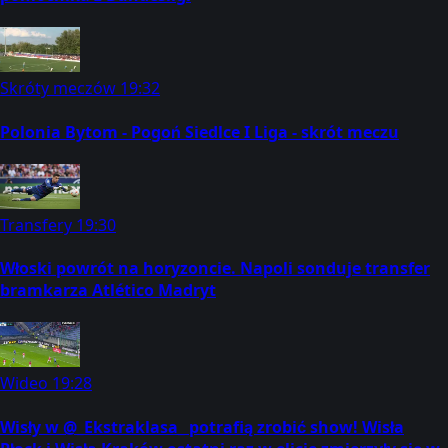
Skróty meczów
19:32
Polonia Bytom - Pogoń Siedlce I Liga - skrót meczu
Transfery
19:30
Włoski powrót na horyzoncie. Napoli sonduje transfer
bramkarza Atlético Madryt
Wideo
19:28
Wisły w @_Ekstraklasa_ potrafią zrobić show! Wisła