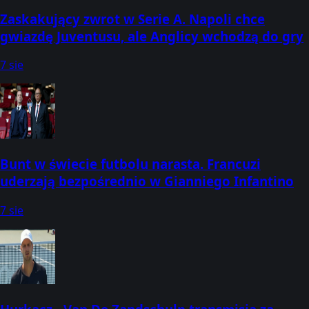
Zaskakujący zwrot w Serie A. Napoli chce
gwiazdę Juventusu, ale Anglicy wchodzą do gry
7 sie
Bunt w świecie futbolu narasta. Francuzi
uderzają bezpośrednio w Gianniego Infantino
7 sie