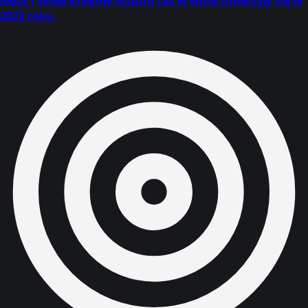
Płock i Wisła Kraków ostatni raz w elicie zmierzyły się w
2022 roku,