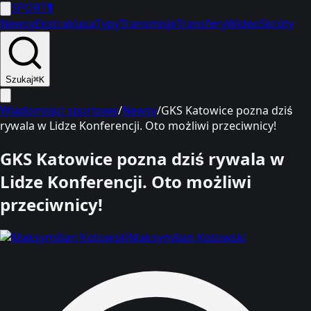
SPORT
1
Newsy
Ekstraklasa
Typy
Transmisje
Transfery
Wideo
Skróty
Szukaj
⌘K
Wiadomości sportowe
/
Newsy
/
GKS Katowice pozna dziś
rywala w Lidze Konferencji. Oto możliwi przeciwnicy!
GKS Katowice pozna dziś rywala w
Lidze Konferencji. Oto możliwi
przeciwnicy!
Maksymilian Kotowski