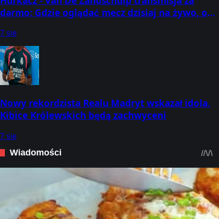
Hurkacz - Van De Zandschulp transmisja za
darmo: Gdzie oglądać mecz dzisiaj na żywo, o
której godzinie? (07.08.2026) [ATP Montreal]
7 sie
Nowy rekordzista Realu Madryt wskazał idola.
Kibice Królewskich będą zachwyceni
7 sie