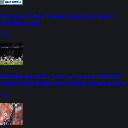
Kiedy gra Hubert Hurkacz najbliższy mecz?
Terminarz 2026
7 sie
Zaskakujący ruch Lyonu po porażce. Gwiazda
reprezentacji Belgii natychmiast opuszcza klub
7 sie