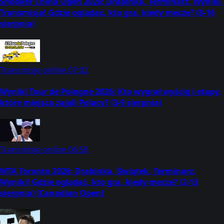
Snooker China Open 2026: Drabinka, Terminarz, Wyniki,
Transmisja! Gdzie oglądać, kto gra, kiedy mecze? (8-16
sierpnia)
Transmisje online
07:02
Wyniki Tour de Pologne 2026: Kto wygrał wyścig i etapy,
które miejsca zajęli Polacy? (3-9 sierpnia)
Transmisje online
06:50
WTA Toronto 2026: Drabinka, Świątek, Terminarz,
Wyniki! Gdzie oglądać, kto gra, kiedy mecze? (2-13
sierpnia) [Canadian Open]