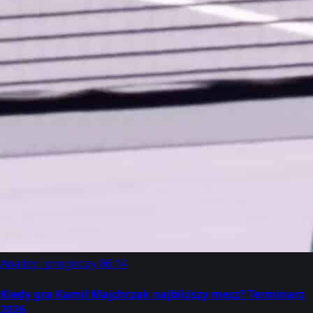
Analizy i prognozy
06:14
Kiedy gra Kamil Majchrzak najbliższy mecz? Terminarz
2026