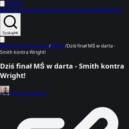
SPORT
1
Newsy
Ekstraklasa
Typy
Transmisje
Transfery
Wideo
Skróty
Szukaj
⌘K
Wiadomości sportowe
/
Newsy
/
Dziś finał MŚ w darta -
Smith kontra Wright!
Dziś finał MŚ w darta - Smith kontra
Wright!
Tomasz Bysiewicz