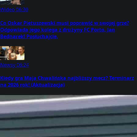
Wideo
06:30
Co Oskar Pietuszewski musi poprawić w swojej grze?
Odpowiada jego kolega z drużyny FC Porto, Jan
Bednarek! Posłuchajcie,
Newsy
06:24
Kiedy gra Maja Chwalińska najbliższy mecz? Terminarz
na 2026 rok! (Aktualizacja)