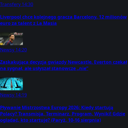
Transfery
14:30
Liverpool chce kolejnego gracza Barcelony. 12 milionów
euro za talent z La Masia
Newsy
14:20
Zaskakująca decyzja gwiazdy Newcastle. Everton czekał
na sygnał, ale usłyszał stanowcze „nie”
Newsy
14:19
Pływanie Mistrzostwa Europy 2026: Kiedy startują
Polacy? Transmisja, Terminarz, Program, Wyniki! Gdzie
oglądać, kto startuje? (Paryż, 10-16 sierpnia)