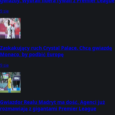
gwiazdy. Wybrali lidera rywali z Premier League
9 sie
Zaskakujący ruch Crystal Palace. Chcą gwiazdę
Monaco, by podbić Europę
9 sie
Gwiazdor Realu Madryt ma dość. Agenci już
rozmawiają z gigantami Premier League