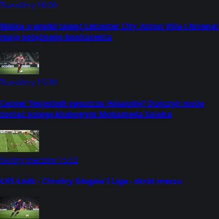
Transfery
16:00
Walka o wielki talent Leicester City. Aston Villa i Arsenal
mają potężnego konkurenta
Transfery
15:30
Casper Tengstedt opuszcza Holandię? Duńczyk może
zostać kolegą klubowym Mohameda Salaha
Skróty meczów
15:02
ŁKS Łódź - Chrobry Głogów I Liga - skrót meczu