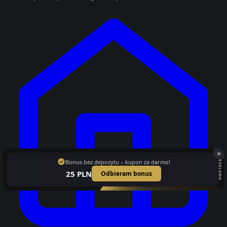
✕
verified
Bonus bez depozytu – kupon za darmo!
REKLAMA
25 PLN
Odbieram bonus