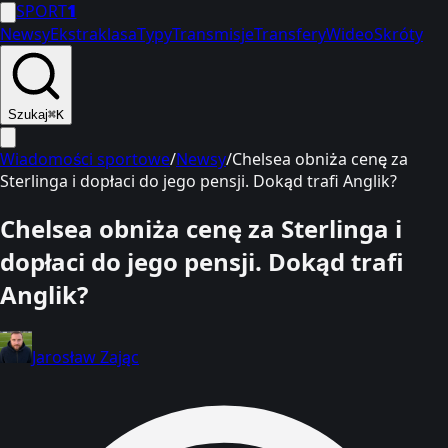
SPORT
1
Newsy
Ekstraklasa
Typy
Transmisje
Transfery
Wideo
Skróty
Szukaj
⌘K
Wiadomości sportowe
/
Newsy
/
Chelsea obniża cenę za
Sterlinga i dopłaci do jego pensji. Dokąd trafi Anglik?
Chelsea obniża cenę za Sterlinga i
dopłaci do jego pensji. Dokąd trafi
Anglik?
Jarosław Zając