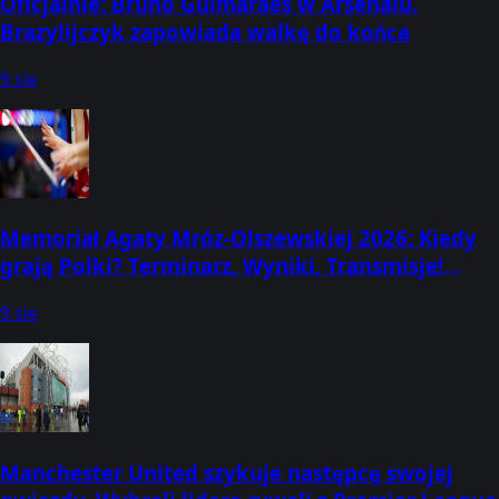
Oficjalnie: Bruno Guimaraes w Arsenalu.
Brazylijczyk zapowiada walkę do końca
9 sie
Memoriał Agaty Mróz-Olszewskiej 2026: Kiedy
grają Polki? Terminarz, Wyniki, Transmisje!
Gdzie oglądać, o której godzinie mecze?
9 sie
(Koszalin, 11-13 sierpnia)
Manchester United szykuje następcę swojej