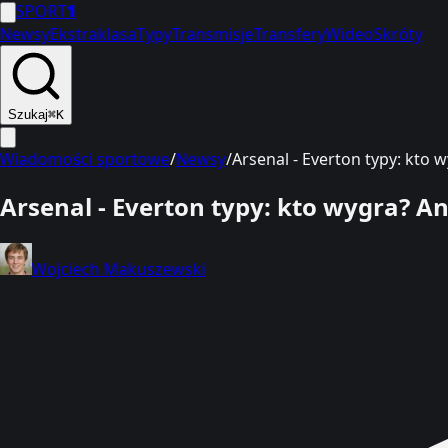
SPORT
1
Newsy
Ekstraklasa
Typy
Transmisje
Transfery
Wideo
Skróty
Szukaj
⌘K
Wiadomości sportowe
/
Newsy
/
Arsenal - Everton typy: kto w
Arsenal - Everton typy: kto wygra? Ana
Wojciech Makuszewski