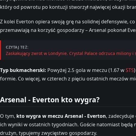
który od powrotu po kontuzji stworzył najwięcej okazji br
Z kolei Everton opiera swoją grę na solidnej defensywie, co
przemawiają na korzyść gospodarzy – Arsenal pokonał Eve
CZYTAJ TEŻ:
Zaskakujący zwrot w Londynie. Crystal Palace odrzuca miliony i
Typ bukmacherski:
Powyżej 2.5 gola w meczu (1.67 w
STS
formie. Co więcej, w czterech z pięciu ostatnich meczów m
Arsenal - Everton kto wygra?
O tym,
kto wygra w meczu Arsenal - Everton
, zadecyduje
ich wyniki w ostatnich tygodniach. Goście natomiast będą m
drużyn, typujemy zwycięstwo gospodarzy.