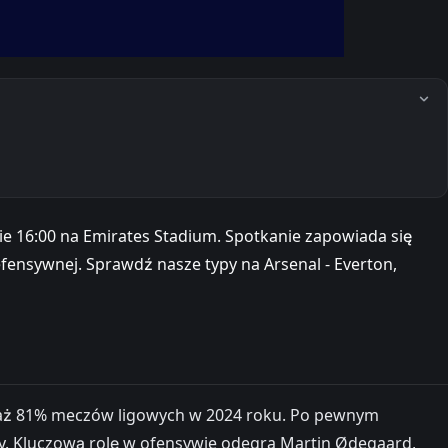
ie 16:00 na Emirates Stadium. Spotkanie zapowiada się
efensywnej. Sprawdź nasze typy na Arsenal - Everton,
li aż 81% meczów ligowych w 2024 roku. Po pewnym
ty. Kluczową rolę w ofensywie odegra Martin Ødegaard,