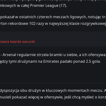
amkowych w całej Premier League (17).
 pokazał w ostatnich czterech meczach ligowych, notując trz
rton rekordowe 102 razy w najwyższej klasie rozgrywkowej
 stawia twarde warunki
) - Arsenal regularnie strzela bramki u siebie, a ich ofens
iędzy tymi drużynami na Emirates padało ponad 2.5 gola.
 dyspozycja obu drużyn w kluczowych momentach meczu. Ars
usieli pokazać więcej w ofensywie, jeśli chcą myśleć o kor