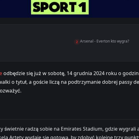
Arsenal - Everton kto wygra?
2
e
odbędzie się już w sobotę, 14 grudnia 2024 roku o godzin
lki o tytuł, a goście liczą na podtrzymanie dobrej passy d
rozważyć.
zy świetnie radzą sobie na Emirates Stadium, gdzie wygra
ela Artety wydaje się gotowa, by zdobyć kolejne trzy punk