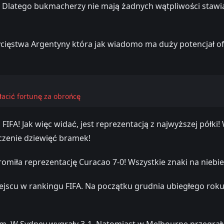
. Dlatego bukmacherzy nie mają żadnych wątpliwości stawi
cięstwa Argentyny która jak wiadomo ma duży potencjał o
acić fortunę za obrońcę
FIFA! Jak więc widać, jest reprezentacją z najwyższej pół
czenie dziewięć bramek!
iła reprezentację Curacao 7-0! Wszystkie znaki na niebie i
scu w rankingu FIFA. Na początku grudnia ubiegłego roku 
W Sydney wygrały 3-1. Natomiast w Melbourne przegrały 1-2