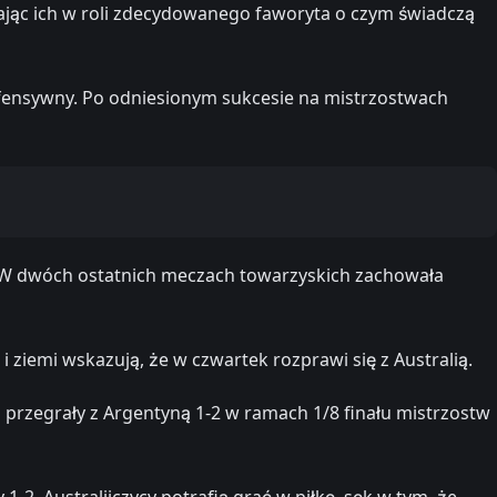
ając ich w roli zdecydowanego faworyta o czym świadczą
fensywny. Po odniesionym sukcesie na mistrzostwach
ki! W dwóch ostatnich meczach towarzyskich zachowała
 ziemi wskazują, że w czwartek rozprawi się z Australią.
przegrały z Argentyną 1-2 w ramach 1/8 finału mistrzostw
. Australijczycy potrafią grać w piłkę, sęk w tym, że