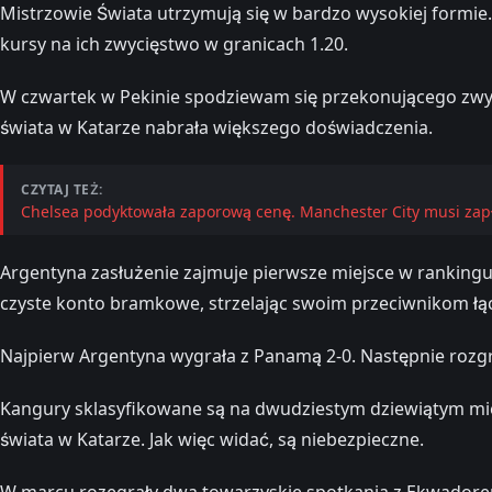
Mistrzowie Świata utrzymują się w bardzo wysokiej formie
kursy na ich zwycięstwo w granicach 1.20.
W czwartek w Pekinie spodziewam się przekonującego zwy
świata w Katarze nabrała większego doświadczenia.
CZYTAJ TEŻ:
Chelsea podyktowała zaporową cenę. Manchester City musi zapł
Argentyna zasłużenie zajmuje pierwsze miejsce w rankingu 
czyste konto bramkowe, strzelając swoim przeciwnikom łą
Najpierw Argentyna wygrała z Panamą 2-0. Następnie rozgrom
Kangury sklasyfikowane są na dwudziestym dziewiątym miej
świata w Katarze. Jak więc widać, są niebezpieczne.
W marcu rozegrały dwa towarzyskie spotkania z Ekwadorem. 