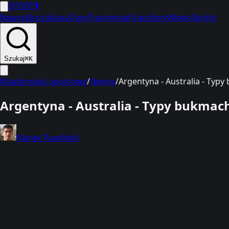
SPORT
1
Newsy
Ekstraklasa
Typy
Transmisje
Transfery
Wideo
Skróty
Szukaj
⌘K
Wiadomości sportowe
/
Newsy
/
Argentyna - Australia - Typ
Argentyna - Australia - Typy bukmach
Marek Pawliński