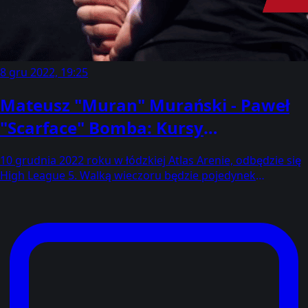
8 gru 2022, 19:25
Mateusz "Muran" Murański - Paweł
"Scarface" Bomba: Kursy
bukmacherskie
10 grudnia 2022 roku w łódzkiej Atlas Arenie, odbędzie się
High League 5. Walką wieczoru będzie pojedynek
Tyburskiego z Alberto, jednak inne starcie elektryzuje
freak-fightową publiczność. Chodzi o walkę Murana z
Bombą i choć kursy bukmacherskie są tutaj bezlitosne dla
Pawła Bomby, to jednak atmosfera między panami
sprawia, że wielu fanów na nią czeka.