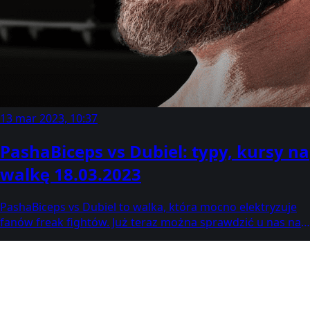
13 mar 2023, 10:37
PashaBiceps vs Dubiel: typy, kursy na
walkę 18.03.2023
PashaBiceps vs Dubiel to walka, która mocno elektryzuje
fanów freak fightów. Już teraz można sprawdzić u nas na
pojedynek PashaBiceps vs Dubiel typy oraz aktualne kursy.
Kto jest faworytem i powinien wygrać 18.03.2023?