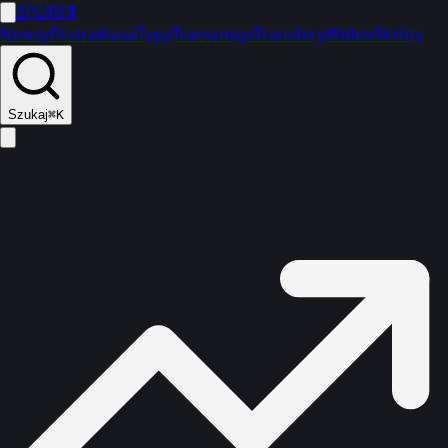
SPORT
1
Newsy
Ekstraklasa
Typy
Transmisje
Transfery
Wideo
Skróty
Szukaj
⌘K