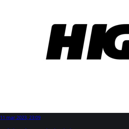
11 mar 2023, 23:09