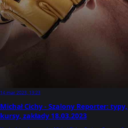
14 mar 2023, 13:23
Michał Cichy - Szalony Reporter: typy,
kursy, zakłady 18.03.2023