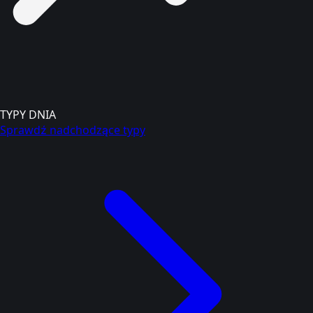
TYPY DNIA
Sprawdź nadchodzące typy