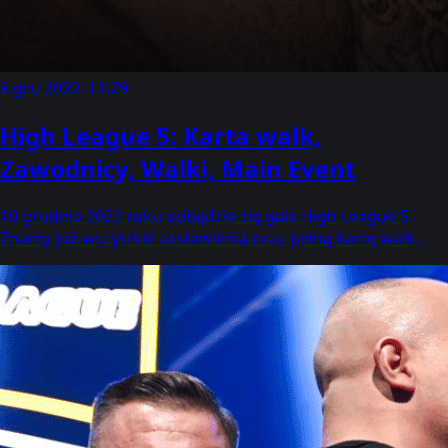
9 gru 2022, 11:29
High League 5: Karta walk,
Zawodnicy, Walki, Main Event
10 grudnia 2022 roku odbędzie się gala High League 5.
Znamy już wszystkie zestawienia oraz pełną kartę walk
High League 5, w tym walkę main eventową. Poznaj
zawodników występujących na High League 5.